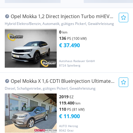
Opel Mokka 1,2 Direct Injection Turbo mHEV
Aut. GS
Hybrid Elektro/Benzin, Automatik, gültiges Pickerl, Gewährleistung
0
km
136
PS (100 kW)
€ 37.490
Autohaus Radauer GmbH
8724 Spielberg
Opel Mokka X 1,6 CDTI BlueInjection Ultimate
Start/S...
Diesel, Schaltgetriebe, gültiges Pickerl, Gewährleistung
2019
EZ
119.400
km
110
PS (81 kW)
€ 11.900
AUTO Herzog
8042 Graz