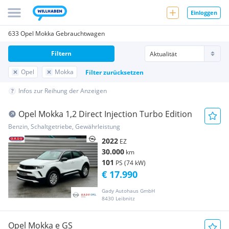
Einloggen
633 Opel Mokka Gebrauchtwagen
Filtern
Opel
Mokka
Filter zurücksetzen
Infos zur Reihung der Anzeigen
Opel Mokka 1,2 Direct Injection Turbo Edition
Benzin, Schaltgetriebe, Gewährleistung
2022
EZ
30.000
km
101
PS (74 kW)
€ 17.990
Gady Autohaus GmbH
8430 Leibnitz
Opel Mokka e GS