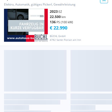
Elektro, Automatik, gültiges Pickerl, Gewährleistung
2023
EZ
22.500
km
136
PS (100 kW)
€ 22.990
BÜCHL GmbH
4782 Sankt Florian am Inn