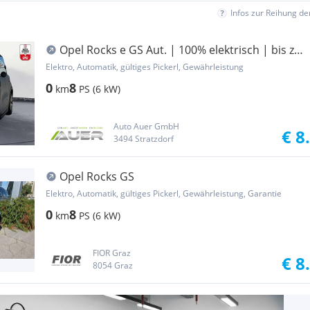
Infos zur Reihung d
Opel Rocks e GS Aut. | 100% elektrisch | bis zu
75km...
Elektro, Automatik, gültiges Pickerl, Gewährleistung
0
8
km
PS (6 kW)
Auto Auer GmbH
€ 8
3494 Stratzdorf
Opel Rocks GS
Elektro, Automatik, gültiges Pickerl, Gewährleistung, Garantie
0
8
km
PS (6 kW)
FIOR Graz
€ 8
8054 Graz