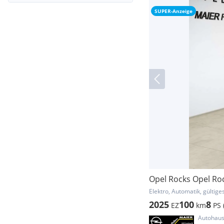
SUPER-Anzeige
Opel Rocks Opel Roc
Elektro, Automatik, gültige
2025
100
8
EZ
km
PS 
Autohaus