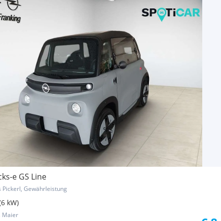
ks-e GS Line
s Pickerl, Gewährleistung
(6 kW)
 Maier