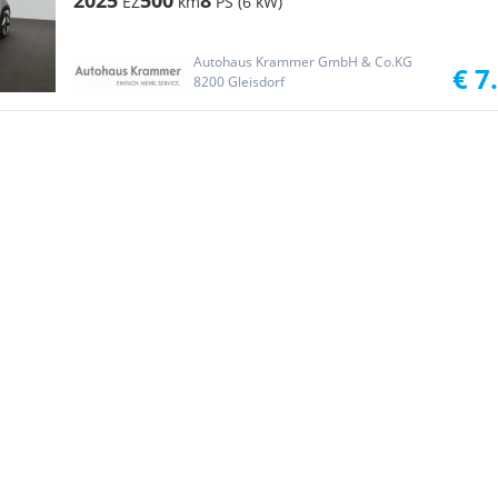
2025
500
8
EZ
km
PS (6 kW)
Autohaus Krammer GmbH & Co.KG
€ 7
8200 Gleisdorf