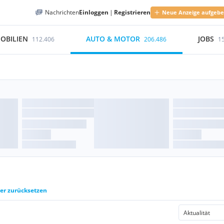
Nachrichten
Einloggen
|
Registrieren
Neue Anzeige aufgeb
OBILIEN
AUTO & MOTOR
JOBS
112.406
206.486
1
ter zurücksetzen