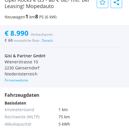
Leasing! Mopedauto
1
8
Neuwagen
km
PS (6 kW)
€ 8.990
Verkaufspreis
€ 68
|
monatliche Rate
Details
Gisi & Partner GmbH
Wienerstrasse 10
2230 Gänserndorf
Niederösterreich
Firmenwebsite
Fahrzeugdaten
Basisdaten
Kilometerstand
1 km
Reichweite (WLTP)
75 km
Akkukapazität
5 kWh