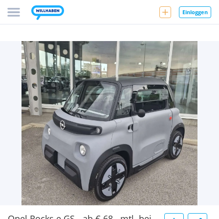
Einloggen
Opel Rocks e GS - ab € 68,- mtl. bei