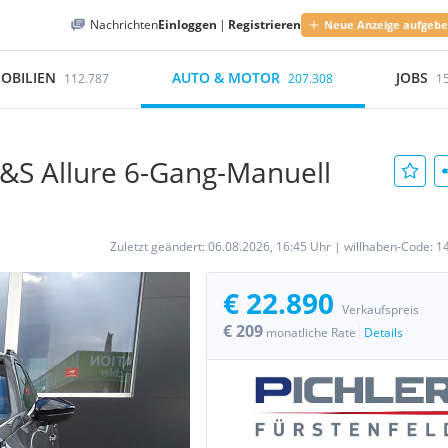
Nachrichten
Einloggen
|
Registrieren
Neue Anzeige aufgeb
OBILIEN
AUTO & MOTOR
JOBS
112.787
207.308
1
&S Allure 6-Gang-Manuell
Zuletzt geändert:
06.08.2026, 16:45 Uhr
|
willhaben-Code:
1
€ 22.890
Verkaufspreis
€ 209
|
monatliche Rate
Details