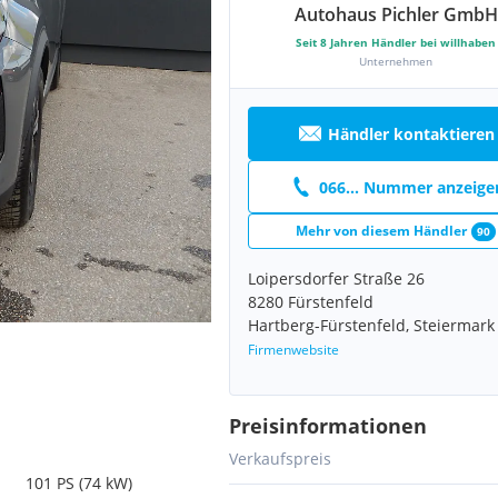
Autohaus Pichler GmbH
Seit
8
Jahren Händler bei willhaben
Unternehmen
Händler kontaktieren
066... Nummer anzeige
Mehr von diesem Händler
90
Loipersdorfer Straße 26
8280 Fürstenfeld
Hartberg-Fürstenfeld, Steiermark
Firmenwebsite
Preisinformationen
Verkaufspreis
101 PS (74 kW)