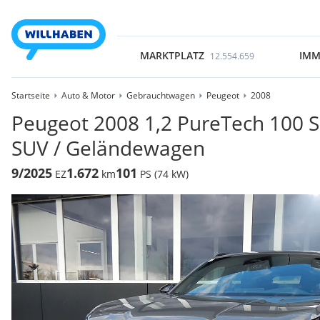
MARKTPLATZ
IMM
12.554.659
Startseite
Auto & Motor
Gebrauchtwagen
Peugeot
2008
Peugeot 2008 1,2 PureTech 100 S
SUV / Geländewagen
9/2025
1.672
101
EZ
km
PS (74 kW)