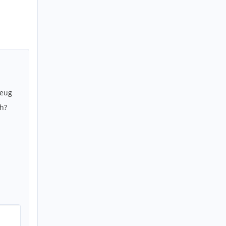
zeug
h?