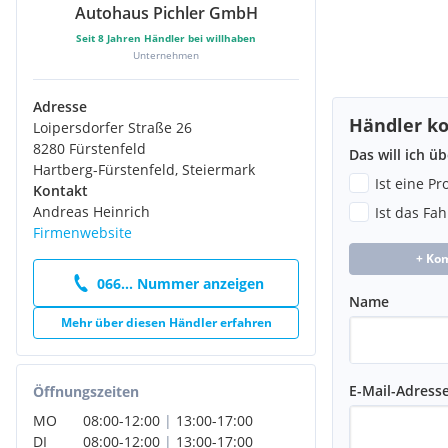
Autohaus Pichler GmbH
Seit
8
Jahren Händler bei willhaben
Unternehmen
Adresse
Händler ko
Loipersdorfer Straße 26
8280 Fürstenfeld
Das will ich ü
Hartberg-Fürstenfeld, Steiermark
Ist eine P
Kontakt
Andreas Heinrich
Ist das Fa
Firmenwebsite
+ Ko
066... Nummer anzeigen
Name
Mehr über diesen Händler erfahren
E-Mail-Adress
Öffnungszeiten
MO
08:00
-
12:00
|
13:00
-
17:00
DI
08:00
-
12:00
|
13:00
-
17:00