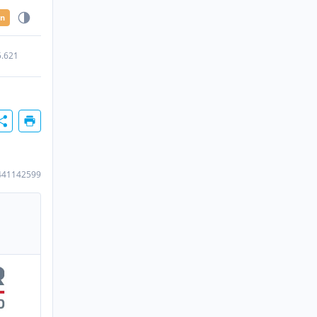
en
5.621
441142599