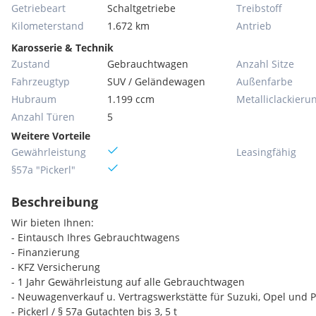
Getriebeart
Schaltgetriebe
Treibstoff
Kilometerstand
1.672 km
Antrieb
Karosserie & Technik
Zustand
Gebrauchtwagen
Anzahl Sitze
Fahrzeugtyp
SUV / Geländewagen
Außenfarbe
Hubraum
1.199 ccm
Metallic­lackieru
Anzahl Türen
5
Weitere Vorteile
Gewährleistung
Leasingfähig
§57a "Pickerl"
Beschreibung
Wir bieten Ihnen:
- Eintausch Ihres Gebrauchtwagens
- Finanzierung
- KFZ Versicherung
- 1 Jahr Gewährleistung auf alle Gebrauchtwagen
- Neuwagenverkauf u. Vertragswerkstätte für Suzuki, Opel und 
- Pickerl / § 57a Gutachten bis 3, 5 t