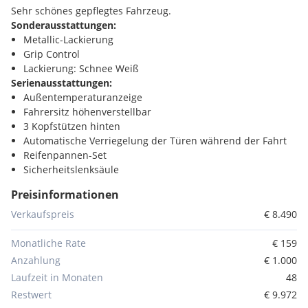
Sehr schönes gepflegtes Fahrzeug.
Sonderausstattungen:
Metallic-Lackierung
Grip Control
Lackierung: Schnee Weiß
Serienausstattungen:
Außentemperaturanzeige
Fahrersitz höhenverstellbar
3 Kopfstützen hinten
Automatische Verriegelung der Türen während der Fahrt
Reifenpannen-Set
Sicherheitslenksäule
Türgriffe in Wagenfarbe
Preisinformationen
Außenspiegelgehäuse in Wagenfarbe
Pollenfilter
Verkaufspreis
€ 8.490
"Follow me home"automatisch
12 V Steckdosen:
Monatliche Rate
€ 159
3-Punkt Sicherheitsgurte hinten
Anzahlung
€ 1.000
Ablagefach schließbar hinter der Feststellbremse
Laufzeit in Monaten
48
Ablagen in den Türen hinten mit Halterung für 0,5l
Restwert
€ 9.972
Flaschen