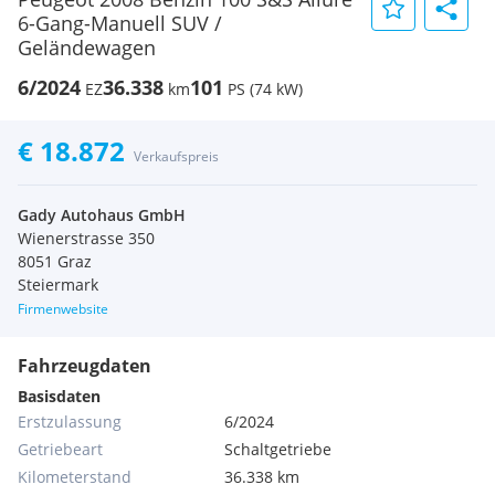
6-Gang-Manuell SUV /
Geländewagen
6/2024
36.338
101
EZ
km
PS (74 kW)
€ 18.872
Verkaufspreis
Gady Autohaus GmbH
Wienerstrasse 350
8051 Graz
Steiermark
Firmenwebsite
Fahrzeugdaten
Basisdaten
Erstzulassung
6/2024
Getriebeart
Schaltgetriebe
Kilometerstand
36.338 km