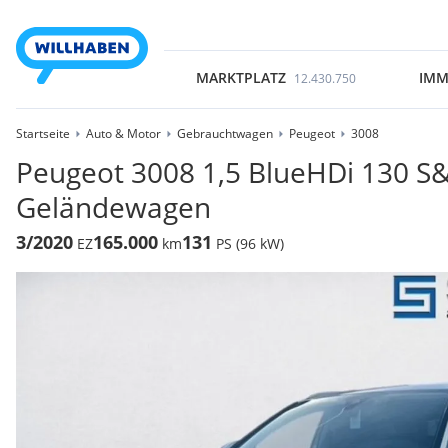
MARKTPLATZ
IMM
12.430.750
Startseite
Auto & Motor
Gebrauchtwagen
Peugeot
3008
Peugeot 3008 1,5 BlueHDi 130 S&
Geländewagen
3/2020
165.000
131
EZ
km
PS (96 kW)