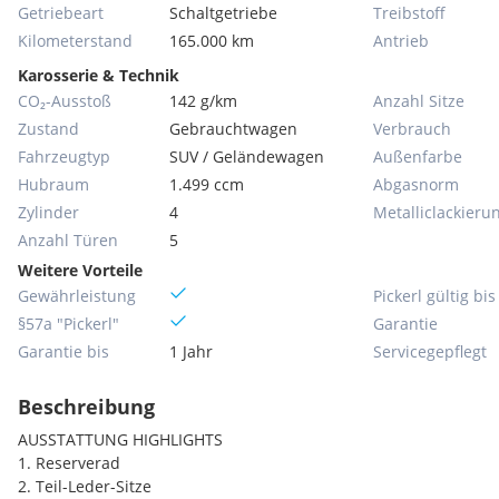
Getriebeart
Schaltgetriebe
Treibstoff
Kilometerstand
165.000 km
Antrieb
Karosserie & Technik
CO₂-Ausstoß
142 g/km
Anzahl Sitze
Zustand
Gebrauchtwagen
Verbrauch
Fahrzeugtyp
SUV / Geländewagen
Außenfarbe
Hubraum
1.499 ccm
Abgasnorm
Zylinder
4
Metallic­lackieru
Anzahl Türen
5
Weitere Vorteile
Gewährleistung
Pickerl gültig bis
§57a "Pickerl"
Garantie
Garantie bis
1 Jahr
Servicegepflegt
Beschreibung
AUSSTATTUNG HIGHLIGHTS
1. Reserverad
2. Teil-Leder-Sitze