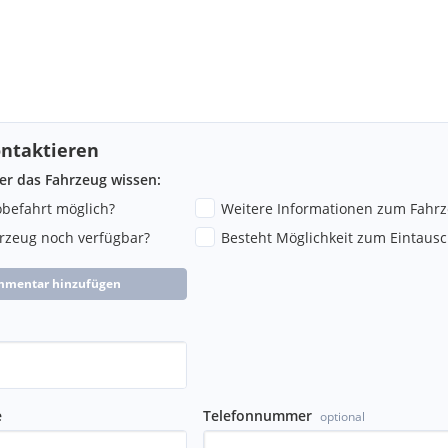
er- und Beifahrersitz vorn
 Getriebe
ntaktieren
appe
g
ber das Fahrzeug wissen:
robefahrt möglich?
Weitere Informationen zum Fahr
hrzeug noch verfügbar?
Besteht Möglichkeit zum Eintausc
cetten
mmentar hinzufügen
 beim Loslassen des
e
Telefonnummer
optional