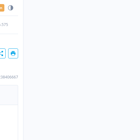
en
5.575
238406667