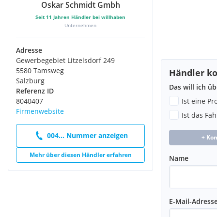
Oskar Schmidt Gmbh
Mittelkonsole vorn mit zwei Getränkehaltern
Optimierte höhenverstellbare Sicherheitskopfstützen am Fahr
Seit
11
Jahren Händler bei willhaben
Paket Ambientbeleuchtung :
Unternehmen
Safety Plus Paket
Schaltpunktanzeige GSI (Gear Shift Indicator) - nicht für EAT6
Adresse
Scheibenwischer vorn mit Waschanlage - Magic Wash
Gewerbegebiet Litzelsdorf 249
Stoßfängerblende hinten verchromt
5580 Tamsweg
Händler ko
Umklappbare Rücksitzbank 1/3 - 2/3 mit Armlehne und Skikl
Salzburg
Verkehrsschildererkennung und Geschwindigkeitsempfehlun
Das will ich ü
Referenz ID
Vordere Kotflügeleinsätze verchromt
8040407
Ist eine P
PEUGEOT i-Cockpit:
Firmenwebsite
Ist das Fa
Aktiver Spurassistent
Aktiver Toter-Winkel-Assistent
004... Nummer anzeigen
Kühlergrill mit verchromter Umrandung und verchromten Fa
+ Ko
PEUGEOT Connect SOS & Assistance:
Mehr über diesen Händler erfahren
Visibility Paket:
Name
Partikelfilter
Funktionen Brake und e-Save zur Rückgewinnung von Energie
Gaspedals
Extras:
E-Mail-Adress
Kühlergrill mit glänzender Chromumrandung