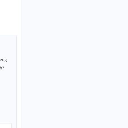
zeug
h?