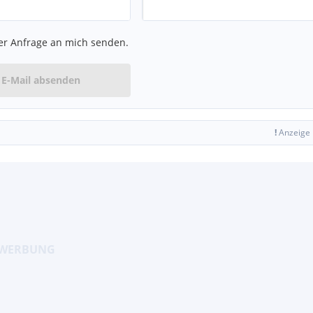
er Anfrage an mich senden.
E-Mail absenden
zfläche
läche
!
Anzeige
en Sitzeinstellungen
Türbereich
orrichtung