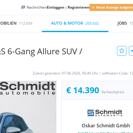
Nachrichten
Einloggen
|
Registrieren
Neue Anzeige aufgeb
OBILIEN
AUTO & MOTOR
JOBS
112.659
205.632
1
S 6-Gang Allure SUV /
Zuletzt geändert:
07.08.2026, 06:40 Uhr
|
willhaben-Code:
1
€ 14.390
Verkaufspreis
Oskar Schmidt Gmbh