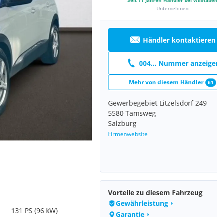
Seit
11
Jahren Händler bei willhabe
Unternehmen
Händler kontaktieren
004... Nummer anzeige
Mehr von diesem Händler
61
Gewerbegebiet Litzelsdorf 249
5580 Tamsweg
Salzburg
Firmenwebsite
Vorteile zu diesem Fahrzeug
Gewährleistung
131 PS (96 kW)
Garantie