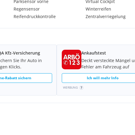
Parksensor vorne
Virtual Cockpit
Regensensor
Winterreifen
Reifendruckkontrolle
Zentralverriegelung
 direkt von Herstellern,
elt zu Abweichungen vom
Tippfehler oder Irrtümer
t, jedoch ohne Gewähr.
A Kfz-Versicherung
Ankaufstest
ichern Sie Ihr Auto in
Deckt versteckte Mängel 
gen Klicks.
Fehler am Fahrzeug auf
ne-Rabatt sichern
Ich will mehr Info
WERBUNG
 und Kofferraum)
eo