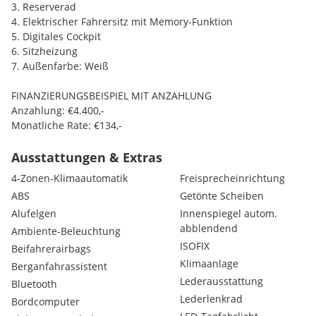
3. Reserverad
4. Elektrischer Fahrersitz mit Memory-Funktion
5. Digitales Cockpit
6. Sitzheizung
7. Außenfarbe: Weiß
FINANZIERUNGSBEISPIEL MIT ANZAHLUNG
Anzahlung: €4.400,-
Monatliche Rate: €134,-
Laufzeit: 48 Monate
Restwert: €6.000,-
Ausstattungen & Extras
4-Zonen-Klimaautomatik
Freisprecheinrichtung
WIR MACHEN ES MÖGLICH
ABS
Getönte Scheiben
Individuelle und günstige Leasing- Kreditangebote
Alufelgen
Innenspiegel autom.
KFZ-Versicherungen
abblendend
Probefahrten nach Terminvereinbarung jederzeit möglich und 
Ambiente-Beleuchtung
Eintausch von Fahrzeugen aller Marken zu fairen Preisen
ISOFIX
Beifahrerairbags
Inklusive 12 Monate Gebrauchtwagen-Garantie (Garantieverlän
Klimaanlage
Berganfahrassistent
Lederausstattung
Bluetooth
SIE SIND INTERESSIERT?
Lederlenkrad
Bordcomputer
Ihr Gebrauchtwagen-Verkaufsteam der Oskar Schmidt GmbH steh