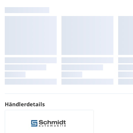
Beleuchtete Schminkspiegel
Deckenleuchte vorn mit Leselampen (x2) und Deckenleuchte h
Abschaltung
Edelstahlzierleisten am Dachbogen
Edelstahlzierleisten an den Schutzvorrichtungen im unteren 
Elektrische Kindersicherung
Fahrzeit-Warnmeldung
Fernverriegelung (2 Fernbedienungen)
Geschwindigkeitsregler/-begrenzer
Heckscheibenwischer mit automatischer Aktivierung beim Ei
Höhenverstellbare 3-Punkt-Sicherheitsgurte vorn mit Aufrollv
Höhenverstellbarer mechanischer Beifahrersitz vorn
Höhenverstellbarer mechanischer Fahrersitz
Innendekoration (Leisten an Armaturentafel und Türverkleidu
verchromt
Kabellose Smartphone-Aufladung *
Händlerdetails
Kofferraumboden mit zwei Positionen
LED-Innenbeleuchtung:
Leseleuchten (x2) hinten
Mechanischer Beifahrersitz vorn mit umklappbarer Rückenl
Mechanischer Fahrersitz mit verstellbarer Lordosenstütze