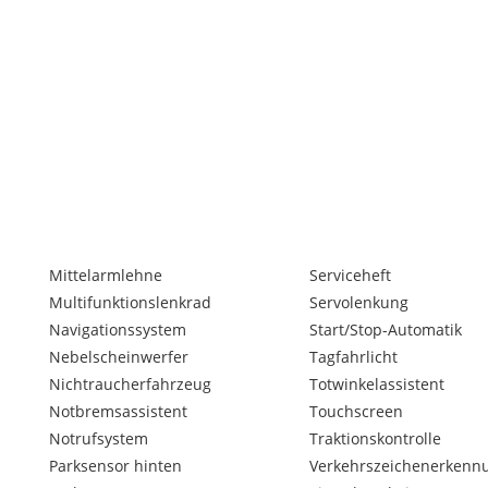
Mittelarmlehne
Serviceheft
Multifunktionslenkrad
Servolenkung
Navigationssystem
Start/Stop-Automatik
erwünscht
Nebelscheinwerfer
Tagfahrlicht
Nichtraucherfahrzeug
Totwinkelassistent
gerung möglich)
Notbremsassistent
Touchscreen
Notrufsystem
Traktionskontrolle
Parksensor hinten
Verkehrszeichenerkenn
t Ihnen zur Seite und