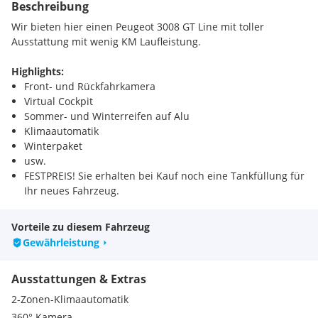
Beschreibung
Wir bieten hier einen Peugeot 3008 GT Line mit toller
Ausstattung mit wenig KM Laufleistung.
Highlights:
Front- und Rückfahrkamera
Virtual Cockpit
Sommer- und Winterreifen auf Alu
Klimaautomatik
Winterpaket
usw.
FESTPREIS! Sie erhalten bei Kauf noch eine Tankfüllung für
Ihr neues Fahrzeug.
Gerne tauschen wir auch Ihr Fahrzeug ein!
Vorteile zu diesem Fahrzeug
Gerne bieten wir Ihnen auch eine Finanzierung für dieses
Gewährleistung
Fahrzeug an! Für eine Finanzierungsanfrage benötigen wir
von Ihnen:
Ausstattungen & Extras
letzten 2 Lohnzettel
Ausweiskopie
2-Zonen-Klimaautomatik
Meldezettel Kopie
360° Kamera