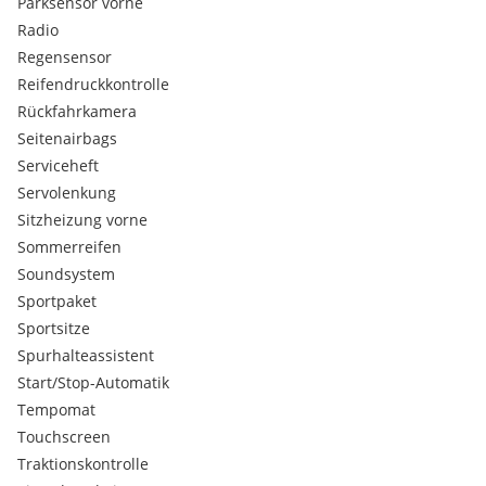
Parksensor vorne
Dach Black Diamond (Dach Perla-Nera-Schwarz)
Radio
Deckenleuchte vorn mit Leselampen (x2) und
Regensensor
Deckenleuchte hinten mit zeitverzögerter Abschaltung
Reifendruckkontrolle
Edelstahltürschweller vorn
Edelstahlzierleisten am Dachbogen
Rückfahrkamera
Edelstahlzierleisten an den Schutzvorrichtungen im
Seitenairbags
unteren Türbereich
Serviceheft
Elektrische Kindersicherung
Servolenkung
Fahrzeit-Warnmeldung
Sitzheizung vorne
Fernverriegelung (2 Fernbedienungen)
Geschwindigkeitsregler/-begrenzer
Sommerreifen
Heckscheibenwischer mit automatischer Aktivierung beim
Soundsystem
Einlegen des Rückwärtsgangs
Sportpaket
Höhenverstellbare 3-Punkt-Sicherheitsgurte vorn mit
Sportsitze
Aufrollvorrichtung
Spurhalteassistent
Höhenverstellbarer mechanischer Beifahrersitz vorn
Start/Stop-Automatik
Höhenverstellbarer mechanischer Fahrersitz
i-Cockpit Amplify: 2 einstellbare Ambiente, die folgende
Tempomat
Elemente beeinflussen:
Touchscreen
Innendekoration (Leisten an Armaturentafel und
Traktionskontrolle
Türverkleidungen, Konsolenzierleiste) verchromt