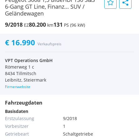
6-Gang GT Line, Finanz... SUV /
Geländewagen
9/2018
80.200
131
EZ
km
PS (96 kW)
€ 16.990
Verkaufspreis
VPT Operations GmbH
Römerweg 1 c
8434 Tillmitsch
Leibnitz, Steiermark
Firmenwebsite
Fahrzeugdaten
Basisdaten
Erstzulassung
9/2018
Vorbesitzer
1
Getriebeart
Schaltgetriebe