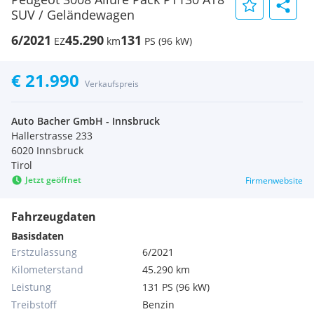
SUV / Geländewagen
6/2021
45.290
131
EZ
km
PS (96 kW)
€ 21.990
Verkaufspreis
Auto Bacher GmbH - Innsbruck
Hallerstrasse 233
6020 Innsbruck
Tirol
Jetzt geöffnet
Firmenwebsite
Fahrzeugdaten
Basisdaten
Erstzulassung
6/2021
Kilometerstand
45.290 km
Leistung
131 PS (96 kW)
Treibstoff
Benzin