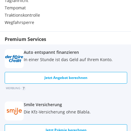
Tagfahrlicht
Lenkrad mit Multifunktion
Tempomat
Mittelarmlehne vorn
Traktionskontrolle
Mobile Online Dienste Mirror Screen
Nebelschlussleuchte(n)
Wegfahrsperre
Notbrems-Assistent
Parkbremse elektrisch
Premium Services
Peugeot Connect-Box / SOS-Taste (Notruf für Lokalisierung
Fahrzeug)
Auto entspannt finanzieren
Pyrotechnischer Gurtstraffer
Radioempfang digital (DAB+)
In einer Stunde ist das Geld auf Ihrem Konto.
Reifen-Reparaturkit
Reifendruck-Kontrollsystem
Rücksitzbank geteilt/klappbar automatisch (40:20:40)
Jetzt Angebot berechnen
Scheibenwischer mit Regensensor
WERBUNG
Seitenairbag vorn
Servolenkung elektrisch
Sitze vorn höhenverstellbar
Smile Versicherung
Sonderlackierung Titanium Grau-Metallic
Die Kfz-Versicherung ohne Blabla.
Steckdose (12V-Anschluss) im Koffer-/Laderaum
Steckdose (12V-Anschluss) in Mittelkonsole
Tagfahrlicht LED
Jetzt Prämie berechnen