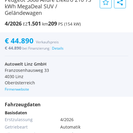
kWh MegaDeal SUV /
Geländewagen
4/2026
1.501
209
EZ
km
PS (154 kW)
€ 44.890
Verkaufspreis
€ 44.890
|
bei Finanzierung
Details
Autowelt Linz GmbH
Franzosenhausweg 33
4030 Linz
Oberösterreich
Firmenwebsite
Fahrzeugdaten
Basisdaten
Erstzulassung
4/2026
Getriebeart
Automatik