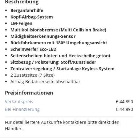
Beschreibung
Berganfahrhilfe
Kopf-Airbag-System
LM-Felgen
Multikollisionsbremse (Multi Collision Brake)
Müdigkeitserkennungs-Sensor
Rückfahrkamera mit 180° Umgebungsansicht
Scheinwerfer Eco-LED
Seitenscheiben hinten und Heckscheibe getönt
Sitzbezug / Polsterung: Stoff/Kunstleder
Zentralverriegelung / Startanlage Keyless System
2 Zusatzsitze (7 Sitze)
Airbag Beifahrerseite abschaltbar
Airbag Fahrer-/Beifahrerseite
Preisinformationen
Aktiver Notbrems-Assistent (Active Safety Brake)
Aktiver Spurassistent (Lenkunterstützung)
Verkaufspreis
€ 44.890
Akustischer Fussgängerschutz (Aussensound)
Bei Finanzierung
€ 44.890
Anti-Blockier-System (ABS)
Antischlupfregelung (ASR)
Für detailliertere Auskünfte kontaktiere bitte direkt den
Audiobedienung am Lenkrad
Händler.
Audiosystem mit 6 Lautsprecher