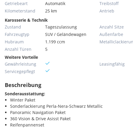
Getriebeart
Automatik
Treibstoff
Kilometerstand
25 km
Antrieb
Karosserie & Technik
Zustand
Tageszulassung
Anzahl Sitze
Fahrzeugtyp
SUV / Geländewagen
Außenfarbe
Hubraum
1.199 ccm
Metallic­lackieru
Anzahl Türen
5
Weitere Vorteile
Gewährleistung
Leasingfähig
Servicegepflegt
Beschreibung
Sonderausstattung:
Winter Paket
Sonderlackierung Perla-Nera-Schwarz Metallic
Panoramic Navigation Paket
360 Vision & Drive Asisst Paket
Reifenpannenset