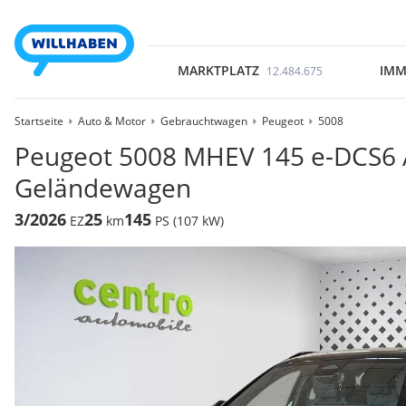
MARKTPLATZ
IMM
12.484.675
Startseite
Auto & Motor
Gebrauchtwagen
Peugeot
5008
Peugeot 5008 MHEV 145 e-DCS6 Al
Geländewagen
3/2026
25
145
EZ
km
PS (107 kW)