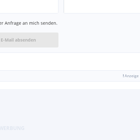
er Anfrage an mich senden.
er hinten)
E-Mail absenden
elkonsole und Kofferraum)
warz
!
Anzeige
m)
t,
r Ablage in der