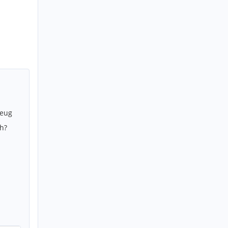
zeug
h?