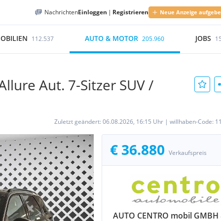
Nachrichten
Einloggen
|
Registrieren
Neue Anzeige aufgeb
OBILIEN
AUTO & MOTOR
JOBS
112.537
205.960
1
lure Aut. 7-Sitzer SUV /
Zuletzt geändert:
06.08.2026, 16:15 Uhr
|
willhaben-Code:
1
€ 36.880
Verkaufspreis
AUTO CENTRO mobil GMBH 