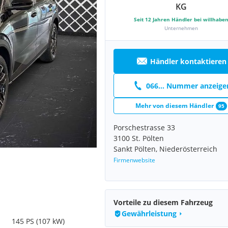
KG
Seit
12
Jahren Händler bei willhabe
Unternehmen
Händler kontaktieren
066... Nummer anzeige
Mehr von diesem Händler
95
Porschestrasse 33
3100 St. Pölten
Sankt Pölten, Niederösterreich
Firmenwebsite
Vorteile zu diesem Fahrzeug
Gewährleistung
145 PS (107 kW)