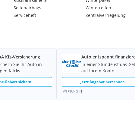
Rückfahrkamera
Winterpaket
Brake)
Seitenairbags
Winterreifen
Serviceheft
Zentralverriegelung
keits-Begrenzeranlage
rid)
A Kfz-Versicherung
Auto entspannt finanzier
ichern Sie Ihr Auto in
In einer Stunde ist das Ge
gen Klicks.
auf Ihrem Konto.
ne-Rabatt sichern
Jetzt Angebot berechnen
WERBUNG