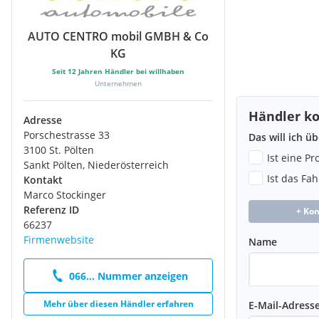
Seitenairbag vorn
Seitenscheiben hinten und Heckscheibe getönt
AUTO CENTRO mobil GMBH & Co
Servolenkung elektrisch
KG
Sitzbezug / Polsterung: Stoff/Kunstleder
Sitze vorn höhenverstellbar
Seit
12
Jahren Händler bei willhaben
Sitzheizung vorn
Unternehmen
Start/Stop-Anlage
Händler ko
Steckdose (12V-Anschluß) im Koffer-/Laderaum
Adresse
Tagfahrlicht LED
Porschestrasse 33
Das will ich ü
Warnanlage für Sicherheitsgurte
3100 St. Pölten
Ist eine P
Zentralverriegelung / Startanlage Keyless System
Sankt Pölten, Niederösterreich
Zentralverriegelung mit Fernbedienung
Ist das Fa
Kontakt
Marco Stockinger
Serienausstattungen:
Referenz ID
+ Ko
Nebelschlussleuchte
66237
Uni-Lackierung
Firmenwebsite
Name
Elektrische Parkbremse
Beheizbare Heckscheibe
066... Nummer anzeigen
Reifenpannenset
Dachhimmel in Schwarz
Mehr über diesen Händler erfahren
E-Mail-Adress
Fahrmodischalter "ECO" / "Normal" / "Sport"