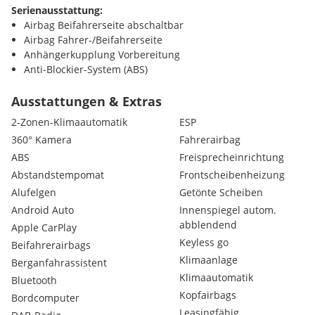
Serienausstattung:
Airbag Beifahrerseite abschaltbar
Airbag Fahrer-/Beifahrerseite
Anhängerkupplung Vorbereitung
Anti-Blockier-System (ABS)
Antischlupfregelung (ASR)
Antriebsart: Frontantrieb
Ausstattungen & Extras
Autom. Begleitfunktion der Beleuchtung (Coming Home, Leav
2-Zonen-Klimaautomatik
ESP
Außenspiegel elektr. anklappbar
360° Kamera
Fahrerairbag
Außenspiegel elektr. verstell- und heizbar, beide
ABS
Freisprecheinrichtung
Außenspiegel mit Umfeldleuchte
Außenspiegel und Spiegelfuss in Perla-Nera-Schwarz
Abstandstempomat
Frontscheibenheizung
Dachhimmel schwarz
Alufelgen
Getönte Scheiben
Einparkhilfe hinten
Android Auto
Innenspiegel autom.
Einschaltautomatik für Fahrlicht
abblendend
Apple CarPlay
Elektr. Bremskraftverteilung
Keyless go
Beifahrerairbags
Elektron. Stabilitäts-Programm (ESP, Bosch)
Klimaanlage
Fahrassistenz-System: Aktiver Notbrems-Assistent (Active Safe
Berganfahrassistent
Fahrassistenz-System: aktiver Spurassistent (Lenkunterstützu
Klimaautomatik
Bluetooth
Fahrassistenz-System: Berganfahrhilfe
Kopfairbags
Bordcomputer
Fahrassistenz-System: Kollisionswarnsystem
Leasingfähig