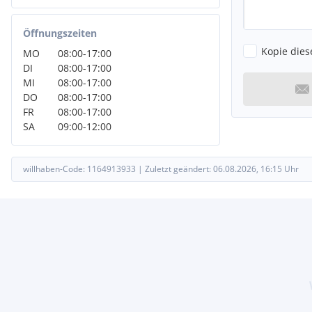
Kindersicherung
4 Verzurrösen im Kofferraum
Öffnungszeiten
Heckspoiler in Wagenfarbe
Außenspiegelgehäuse Perla Nera Schwarz
Kopie dies
MO
08:00
-
17:00
6 Lautsprecher (2 Tweeters und 2 Woofers vorn, 2 Lautsprech
DI
08:00
-
17:00
Visiopark 1:
MI
08:00
-
17:00
6 Airbags
DO
08:00
-
17:00
Fahrer- und Beifahrersitz mit manueller höhenverstellung
FR
08:00
-
17:00
12V-Anschlüsse (x3: Mittelkonsole, im hinteren Teil der Mitt
SA
09:00
-
12:00
3D LED-Rückleuchten mit 3 Krallen
Automatisches Einschalten der Frontscheibenwischer
Blende zwischen den Heckleuchten, in hochglänzendem Sch
willhaben-Code:
1164913933
|
Zuletzt geändert:
06.08.2026, 16:15
Uhr
Frontscheibe aus Verbundglas
Keyless-System Plus (schlüsselloses Zugangs- und Startsyste
Kühlergrill in Wagenfarbe, seitliche Spoiler in Schwarz lackier
LED-Beleuchtung im Fußraum vorn, Handschuhfach und in de
Mittelkonsole
Lüftungsdüsen in glänzendem Schwarz
Mehrfensterfähigkeit mit Widgets und Shortcut
Pack Safety Plus
PEUGEOT Connect SOS & Assistance