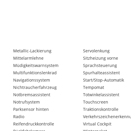
ing Home)
Metallic-Lackierung
Servolenkung
Mittelarmlehne
Sitzheizung vorne
Müdigkeitswarnsystem
Sprachsteuerung
Multifunktionslenkrad
Spurhalteassistent
Navigationssystem
Start/Stop-Automatik
Nichtraucherfahrzeug
Tempomat
Notbremsassistent
Totwinkelassistent
Notrufsystem
Touchscreen
ty Brake Plus)
Parksensor hinten
Traktionskontrolle
ng)
Radio
Verkehrszeichenerkenn
Reifendruckkontrolle
Virtual Cockpit