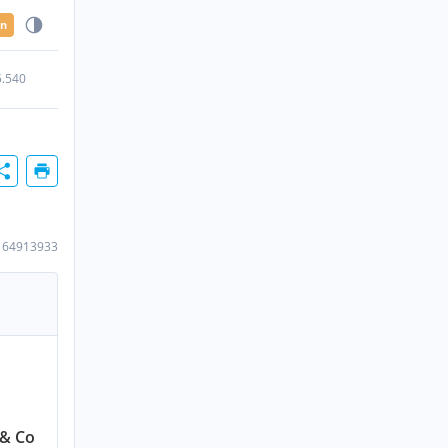
en
5.540
164913933
& Co