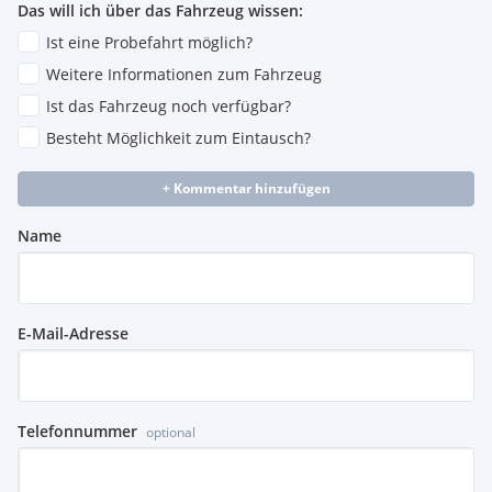
Das will ich über das Fahrzeug wissen:
5008 Schriftzug
Seitenscheiben in Reihe 2 und Heckscheibe stärker getönt
Ist eine Probefahrt möglich?
Uni-Lackierung
Weitere Informationen zum Fahrzeug
Verkehrsschilderkennung mit Darstellung der
Ist das Fahrzeug noch verfügbar?
Geschwindigkeitsempfehlung im Kombiinstrument
Verschiebbare Sitzbank in Reihe 2 (60/40) mit neigbaren
Besteht Möglichkeit zum Eintausch?
und umklappbaren Rückenlehnen (40/20/40)
Visiopark 1:
+ Kommentar hinzufügen
Zierleisten im unteren Teil der Türen in glänzendem
Schwarz
Name
E-Mail-Adresse
Telefonnummer
optional