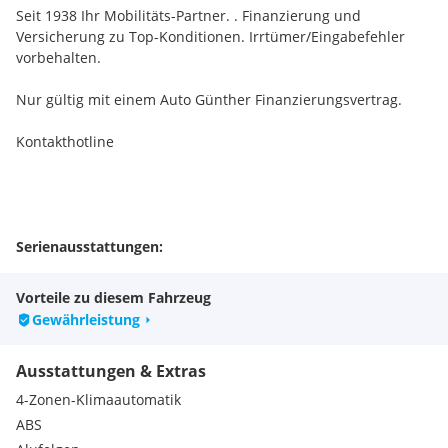
Seit 1938 Ihr Mobilitäts-Partner. . Finanzierung und
Versicherung zu Top-Konditionen. Irrtümer/Eingabefehler
vorbehalten.
Nur gültig mit einem Auto Günther Finanzierungsvertrag.
Kontakthotline
Serienausstattungen:
Uni-Lackierung
Elektrische Parkbremse
Vorteile zu diesem Fahrzeug
Beheizbare Heckscheibe
Gewährleistung
Dachhimmel in Schwarz
Kindersicherung
Ausstattungen & Extras
Radhausverkleidungen in Schwarz
Zwischenladeboden verstellbar
4-Zonen-Klimaautomatik
4 Verzurrösen im Kofferraum
ABS
Heckspoiler in Wagenfarbe