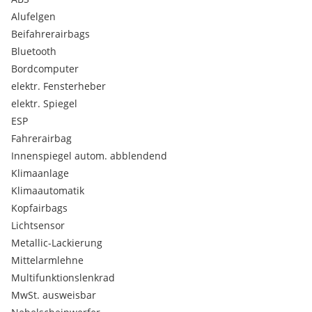
Alufelgen
Verkauf: Herr Tobias Spitzer
Beifahrerairbags
Bluetooth
Bordcomputer
-Ausstattung:
elektr. Fensterheber
elektr. Spiegel
Ablagefach über den Sonnenblenden
ESP
Airbag Beifahrerseite abschaltbar
Fahrerairbag
Airbag Fahrer-/Beifahrerseite
Aktives Kurvenlicht
Innenspiegel autom. abblendend
Anti-Blockier-System (ABS)
Klimaanlage
Audiosystem RCC (Radio, MP3-fähig)
Klimaautomatik
Autom. Begleitfunktion der Beleuchtung (Coming Home,
Kopfairbags
Leaving Home)
Lichtsensor
Außenspiegel elektr. verstell-, heiz- und anklappbar
Metallic-Lackierung
Außenspiegel Wagenfarbe
Bordcomputer
Mittelarmlehne
Dachreling
Multifunktionslenkrad
Einparkhilfe hinten
MwSt. ausweisbar
Einschaltautomatik für Fahrlicht