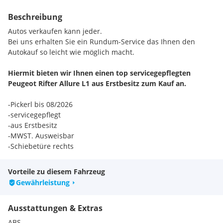
Beschreibung
Autos verkaufen kann jeder.
Bei uns erhalten Sie ein Rundum-Service das Ihnen den
Autokauf so leicht wie möglich macht.
Hiermit bieten wir Ihnen einen top servicegepflegten
Peugeot Rifter Allure L1 aus Erstbesitz zum Kauf an.
-Pickerl bis 08/2026
-servicegepflegt
-aus Erstbesitz
-MWST. Ausweisbar
-Schiebetüre rechts
-Schiebetüre links
-Einparkhilfe
Vorteile zu diesem Fahrzeug
-Tempomat
Gewährleistung
-usw..
Ausstattungen & Extras
Standort: Wiener Neustädterstraße 9
2525 Günselsdorf (neben dem Billa)
ABS