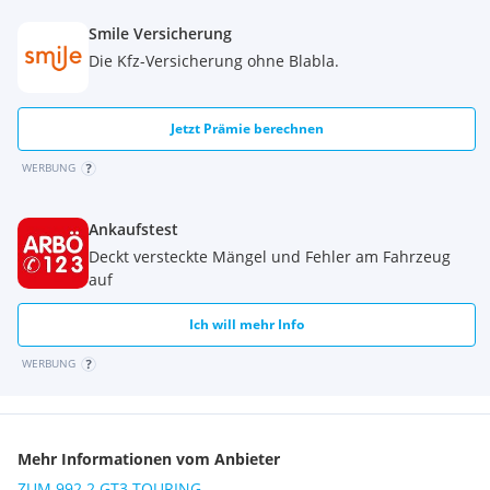
Kaufvertrag. Zwischenverkauf, Schreibfehler und Irrtümer
Smile Versicherung
vorbehalten.
Die Kfz-Versicherung ohne Blabla.
Serienausstattungen:
"Ausstattungsinformationen sind im Bedarfsfall beim
Importeur einzuholen"
Jetzt Prämie berechnen
WERBUNG
Ankaufstest
Deckt versteckte Mängel und Fehler am Fahrzeug
auf
Ich will mehr Info
WERBUNG
Mehr Informationen vom Anbieter
ZUM 992.2 GT3 TOURING