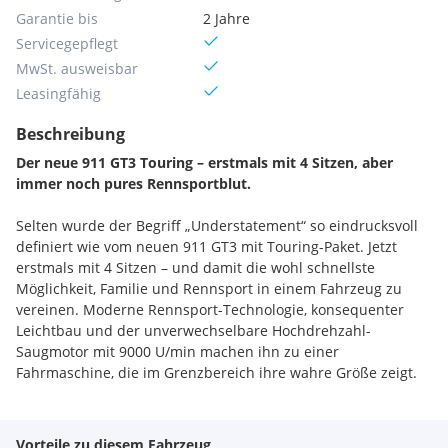
Garantie bis
2 Jahre
Servicegepflegt
MwSt. ausweisbar
Leasingfähig
Beschreibung
Der neue 911 GT3 Touring – erstmals mit 4 Sitzen, aber
immer noch pures Rennsportblut.
Selten wurde der Begriff „Understatement“ so eindrucksvoll
definiert wie vom neuen 911 GT3 mit Touring-Paket. Jetzt
erstmals mit 4 Sitzen – und damit die wohl schnellste
Möglichkeit, Familie und Rennsport in einem Fahrzeug zu
vereinen. Moderne Rennsport-Technologie, konsequenter
Leichtbau und der unverwechselbare Hochdrehzahl-
Saugmotor mit 9000 U/min machen ihn zu einer
Fahrmaschine, die im Grenzbereich ihre wahre Größe zeigt.
Tradition trifft Moderne – Schiefergrau Neo
Unser GT3 Touring präsentiert sich in der exklusiven Farbe
Vorteile zu diesem Fahrzeug