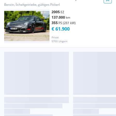
TECHNIC - TOPZUSTAND
Benzin, Schaltgetriebe, gültiges Pickerl
2005
EZ
137.000
km
355
PS (261 kW)
€ 61.900
Privat
9700 Ungarn