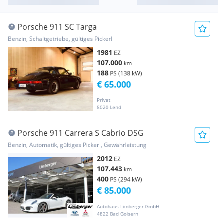
Porsche 911 SC Targa
Benzin, Schaltgetriebe, gültiges Pickerl
1981
EZ
107.000
km
188
PS (138 kW)
€ 65.000
Privat
8020 Lend
Porsche 911 Carrera S Cabrio DSG
Benzin, Automatik, gültiges Pickerl, Gewährleistung
2012
EZ
107.443
km
400
PS (294 kW)
€ 85.000
Autohaus Limberger GmbH
4822 Bad Goisern