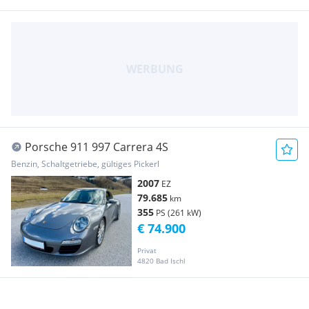
Porsche 911 997 Carrera 4S
Benzin, Schaltgetriebe, gültiges Pickerl
2007
EZ
79.685
km
355
PS (261 kW)
€ 74.900
Privat
4820 Bad Ischl