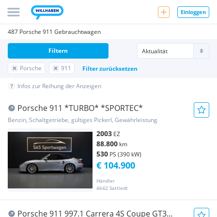
Einloggen
487 Porsche 911 Gebrauchtwagen
Filtern
Porsche
911
Filter zurücksetzen
Infos zur Reihung der Anzeigen
Porsche 911 *TURBO* *SPORTEC*
Benzin, Schaltgetriebe, gültiges Pickerl, Gewährleistung
2003
EZ
88.800
km
530
PS (390 kW)
€ 104.900
Händler
4642 Sattledt
Porsche 911 997.1 Carrera 4S Coupe GT3