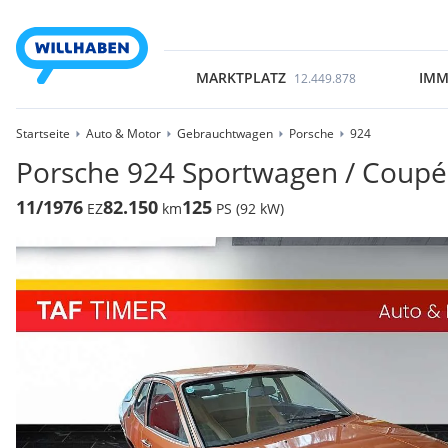
MARKTPLATZ
IMM
12.449.878
Startseite
Auto & Motor
Gebrauchtwagen
Porsche
924
Porsche 924 Sportwagen / Coupé
11/1976
82.150
125
EZ
km
PS (92 kW)