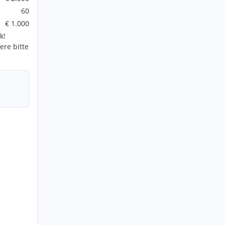
60
€ 1.000
k!
ere bitte