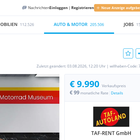
Nachrichten
Einloggen
|
Registrieren
Neue Anzeige aufgeb
OBILIEN
AUTO & MOTOR
JOBS
112.526
205.506
1
Zuletzt geändert:
03.08.2026, 12:20 Uhr
|
willhaben-Code:
€ 9.990
Verkaufspreis
€ 99
|
monatliche Rate
Details
TAF-RENT GmbH