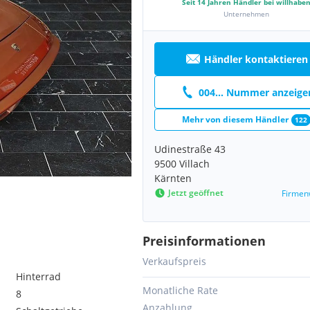
Seit
14
Jahren Händler bei willhabe
Unternehmen
Händler kontaktieren
004... Nummer anzeige
Mehr von diesem Händler
122
Udinestraße 43
9500 Villach
Kärnten
Jetzt geöffnet
Firmen
Preisinformationen
Verkaufspreis
Hinterrad
Monatliche Rate
8
Anzahlung