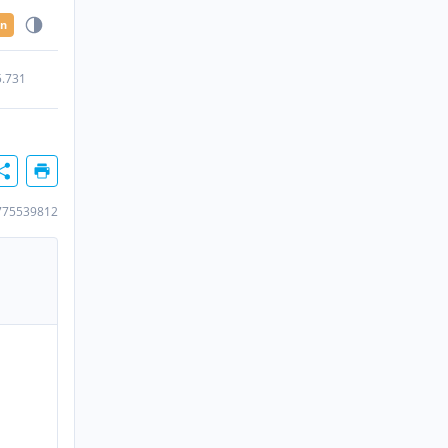
en
5.731
775539812