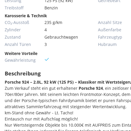
Leistung
125 PS (92 kW)
Getriebeart
Treibstoff
Benzin
Karosserie & Technik
CO₂-Ausstoß
235 g/km
Anzahl Sitze
Zylinder
4
Außenfarbe
Zustand
Gebrauchtwagen
Fahrzeugtyp
Anzahl Türen
3
Hubraum
Weitere Vorteile
Gewährleistung
Beschreibung
Porsche 924 – 2.0L, 92 kW (125 PS) – Klassiker mit Wertsteige
Zum Verkauf steht ein gut erhaltener
Porsche 924
, ein zeitlose
70er/80er Jahren. Mit seinem leichten Frontmotor-Konzept, dem
und der Porsche-typischen Fahrdynamik bietet er puren Fahrspaß
attraktives Sammlerfahrzeug mit steigender Wertentwicklung.
km-Stand ohne Gewähr - Lt. Tacho!
Eintausch nur mit Aufschlag möglich!
Nur Wertsteigernde Objekte bis 10.000€ mit AUFPREIS zum Eint