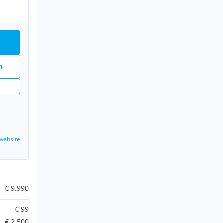
n
n
website
€ 9.990
€ 99
€ 2.500