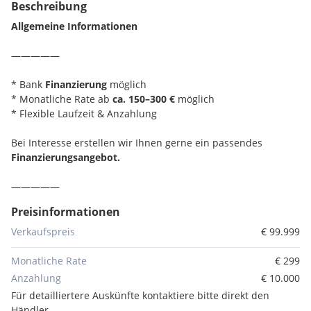
Beschreibung
Allgemeine Informationen
—————
* Bank
Finanzierung
möglich
* Monatliche Rate ab
ca. 150–300 €
möglich
* Flexible Laufzeit & Anzahlung
Bei Interesse erstellen wir Ihnen gerne ein passendes
Finanzierungsangebot.
—————
Preisinformationen
* Privat
Finanzierung
möglich
* Monatliche Rate Verkäufer abhängig
Verkaufspreis
€ 99.999
* hohe Anzahlung muss erbracht werden
* Absicherung per Notar
Monatliche Rate
€ 299
* Dokumente bleiben beim Verkäufer
Anzahlung
€ 10.000
Für detailliertere Auskünfte kontaktiere bitte direkt den
—————
Händler.