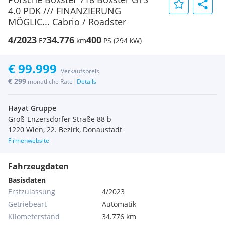
4.0 PDK /// FINANZIERUNG
MÖGLIC... Cabrio / Roadster
4/2023
34.776
400
EZ
km
PS (294 kW)
€ 99.999
Verkaufspreis
€ 299
|
monatliche Rate
Details
Hayat Gruppe
Groß-Enzersdorfer Straße 88 b
1220 Wien, 22. Bezirk, Donaustadt
Firmenwebsite
Fahrzeugdaten
Basisdaten
Erstzulassung
4/2023
Getriebeart
Automatik
Kilometerstand
34.776 km