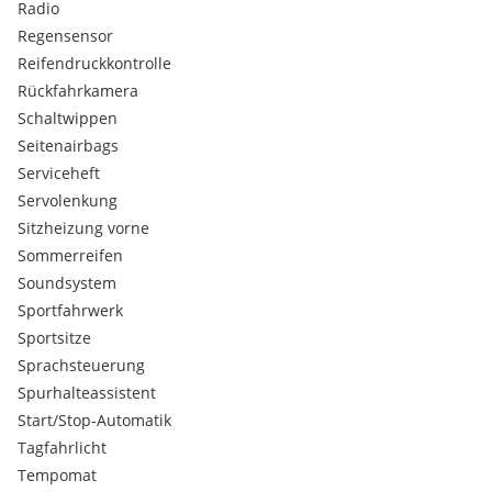
Radio
Service nur bei Porsche!
Regensensor
BESCHÄDIGUNGEN:
Reifendruckkontrolle
* keine Vorhanden
Rückfahrkamera
Schaltwippen
(Information vom Verkäufer)
Seitenairbags
—————
Serviceheft
Servolenkung
Tipp:
Sitzheizung vorne
Sommerreifen
SIE MÖCHTEN IHR FAHRZEUG VERKAUFEN?
Soundsystem
Ihr Fahrzeug + unser Netzwerk = schneller Verkauf
Sportfahrwerk
Sportsitze
Sprechen Sie uns gerne an.
Sprachsteuerung
Spurhalteassistent
—————
Start/Stop-Automatik
Tagfahrlicht
Lieferung:
Tempomat