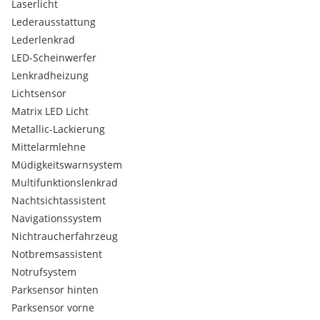
Laserlicht
Lederausstattung
BESONDERHEITEN VOM FAHRZEUG:
Lederlenkrad
* Regelmäßig serviciert
* Keine offenen Reparaturen
LED-Scheinwerfer
* Alles dokumentiert und nachvollziehbar
Lenkradheizung
Lichtsensor
(aussage vom Verkäufer)
Matrix LED Licht
Metallic-Lackierung
WEITERE INFORMATIONEN ZUM FAHRZEUG:
* Garagen Fahrzeug
Mittelarmlehne
* Ankaufstest Öamtc oder Werkstatt möglich (Zusatz kosten
Müdigkeitswarnsystem
fallen an)
Multifunktionslenkrad
Nachtsichtassistent
ERWEITERTE PUNKTE:
Navigationssystem
* Bremsen neu
Nichtraucherfahrzeug
* Service neu
* Pickel neu
Notbremsassistent
Notrufsystem
Porsche Garantie bis 04/2028 Aktiv
Parksensor hinten
Neue Reifen 03/2026
Parksensor vorne
Pickerl am 03/2026