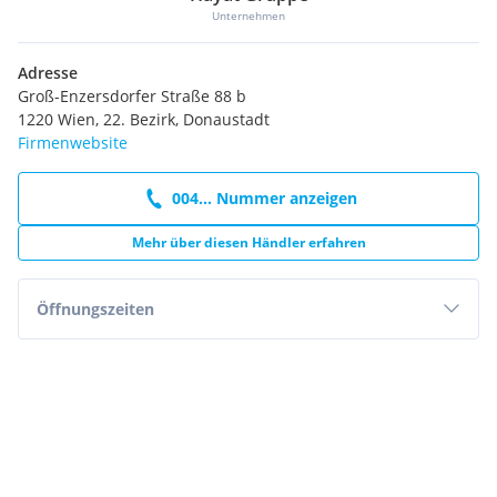
aus welchem Rechtsgrund ist ausgeschlossen.
Unternehmen
Der Verkäufer bestätigt, sämtliche fahrzeugbezogenen
Angaben vollständig und wahrheitsgemäß an die Hayat
Adresse
Gruppe übermittelt zu haben und stellt die Hayat Gruppe von
Groß-Enzersdorfer Straße 88 b
sämtlichen Ansprüchen Dritter frei, die auf unrichtige oder
1220 Wien, 22. Bezirk, Donaustadt
unvollständige Angaben zurückzuführen sind.
Firmenwebsite
004... Nummer anzeigen
Mehr über diesen Händler erfahren
Öffnungszeiten