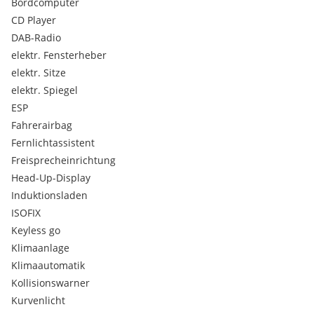
Informationen zum Fahrzeug
Bordcomputer
CD Player
Angeboten wird ein außergewöhnlich
gepflegtes Fahrzeug.
DAB-Radio
elektr. Fensterheber
Das Fahrzeug hat einen gültigen
§57a Pickerl
und ist sofort
elektr. Sitze
fahrbereit.
elektr. Spiegel
Qualität, Substanz und Sicherheit stehen im Vordergrund.
ESP
Fahrerairbag
„VIDEO PER WHATSAPP MÖGLICH“
Fernlichtassistent
Freisprecheinrichtung
—————
Head-Up-Display
Seriös präsentiert –/ persönliche Beratung
Induktionsladen
ISOFIX
* Probefahrt möglich
Keyless go
* Diskrete Besichtigung
Klimaanlage
* Persönliche Betreuung
Klimaautomatik
Kontakt ausschließlich nach
Terminvereinbarung.
Kollisionswarner
Kurvenlicht
—————