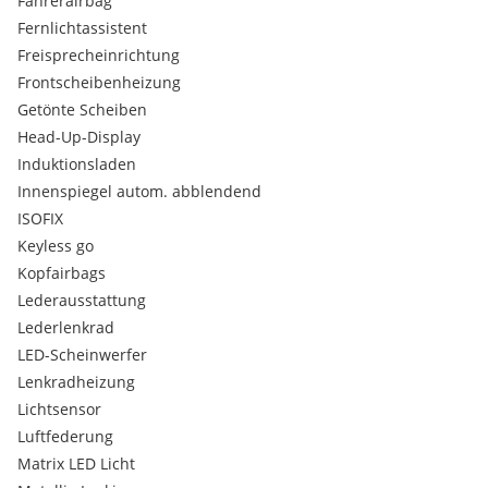
Fahrerairbag
Seitenairbag hinten
Fernlichtassistent
Wegfahrsperre
Freisprecheinrichtung
Frontscheibenheizung
Außen
Außenspiegel elektr. anklappbar
Getönte Scheiben
Außenspiegel elektr. verstell- und heizbar
Head-Up-Display
Außenspiegel mit Umfeldleuchte LED
Induktionsladen
Außen-/Innenspiegel mit Abblendautomatik
Innenspiegel autom. abblendend
Panorama-Glasdach (vollverglaste Dachfläche)
ISOFIX
Verglasung getönt
Anhängerkupplung elektr. anklappbar
Keyless go
Frontscheibe heizbar
Kopfairbags
LM-Felgen vorn/hinten: 9,5x21 / 11x21 (Cayenne Exclusive
Lederausstattung
Design Rad, Platinum, seidenglänzend lackiert)
Lederlenkrad
Metallic-Lackierung
LED-Scheinwerfer
Verglasung hinten abgedunkelt (Privacyverglasung)
Lenkradheizung
Innen
Lichtsensor
Heckklappe mit automatischem Öffnungs- und Schließsystem
Luftfederung
Innenausstattung: Teilleder
Matrix LED Licht
Isofix-Aufnahmen für Kindersitz an Rücksitz