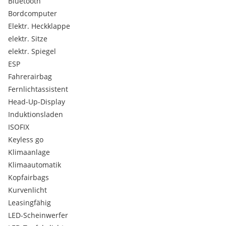
Bluetooth
Laderaumabdeckung
Sitzbelüftung
Bordcomputer
Allwetterreifen
Elektr. Heckklappe
Kopfstützen im Fond
elektr. Sitze
Außenspiegel beheizbar
elektr. Spiegel
Scheiben getönt
ESP
Radio
Fahrerairbag
Sitz-Fahrer höhenverstellbar
Sitz-Fahrer & Beifahrer höhenverstellbar
Fernlichtassistent
Head-Up-Display
Induktionsladen
ISOFIX
Keyless go
Klimaanlage
Klimaautomatik
Kopfairbags
Kurvenlicht
Leasingfähig
LED-Scheinwerfer