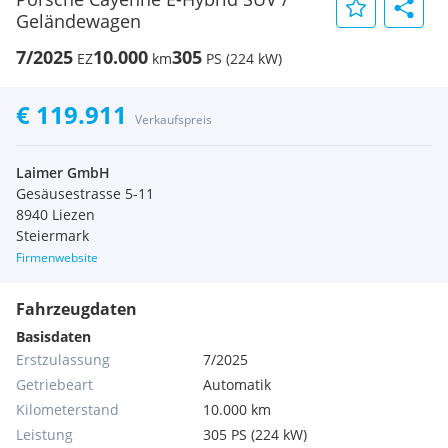
Geländewagen
7/2025
10.000
305
EZ
km
PS (224 kW)
€ 119.911
Verkaufspreis
Laimer GmbH
Gesäusestrasse 5-11
8940 Liezen
Steiermark
Firmenwebsite
Fahrzeugdaten
Basisdaten
Erstzulassung
7/2025
Getriebeart
Automatik
Kilometerstand
10.000 km
Leistung
305 PS (224 kW)