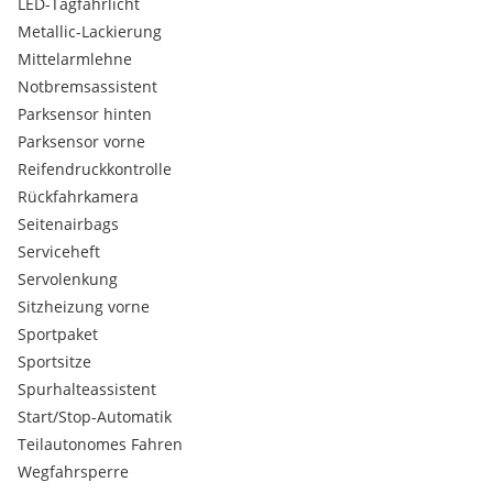
LED-Tagfahrlicht
Metallic-Lackierung
Mittelarmlehne
Notbremsassistent
Parksensor hinten
Parksensor vorne
Reifendruckkontrolle
Rückfahrkamera
Seitenairbags
Serviceheft
Servolenkung
Sitzheizung vorne
Sportpaket
Sportsitze
Spurhalteassistent
Start/Stop-Automatik
Teilautonomes Fahren
Wegfahrsperre