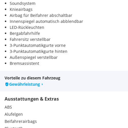
Soundsystem
Knieairbags
Airbag für Beifahrer abschaltbar
Innenspiegel automatisch abblendbar
LED-Rückleuchten
Bergabfahrhilfe
Fahrersitz verstellbar
3-Punktautomatikgurte vorne
3-Punktautomatikgurte hinten
Außenspiegel verstellbar
Bremsassistent
Heckscheibenwischer
360° Kamera
Vorteile zu diesem Fahrzeug
Ablage- und Staukasten Mittelarmlehne
Gewährleistung
Anhängerkupplung Vorbereitung
Auspuff
Ausstattungen & Extras
BOSE Soundsystem
Diebstahlwarnanlage
ABS
Energierückgewinnungsanlage / Rekuperation
Alufelgen
Getränkehalter
Beifahrerairbags
Gurtstraffer