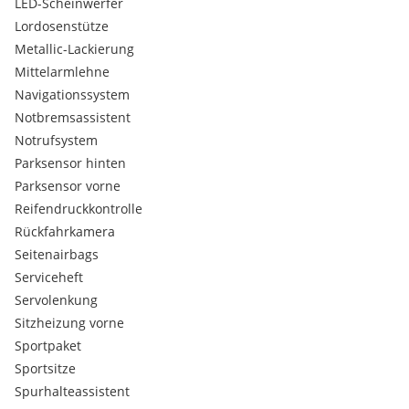
LED-Scheinwerfer
Lordosenstütze
Metallic-Lackierung
Mittelarmlehne
Navigationssystem
Notbremsassistent
Notrufsystem
Parksensor hinten
Parksensor vorne
Reifendruckkontrolle
Rückfahrkamera
Seitenairbags
Serviceheft
Servolenkung
Sitzheizung vorne
Sportpaket
Sportsitze
Spurhalteassistent