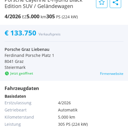
Edition SUV / Geländewagen
4/2026
5.000
305
EZ
km
PS (224 kW)
€ 133.750
Verkaufspreis
Porsche Graz Liebenau
Ferdinand Porsche Platz 1
8041 Graz
Steiermark
Jetzt geöffnet
Firmenwebsite
Fahrzeugdaten
Basisdaten
Erstzulassung
4/2026
Getriebeart
Automatik
Kilometerstand
5.000 km
Leistung
305 PS (224 kW)