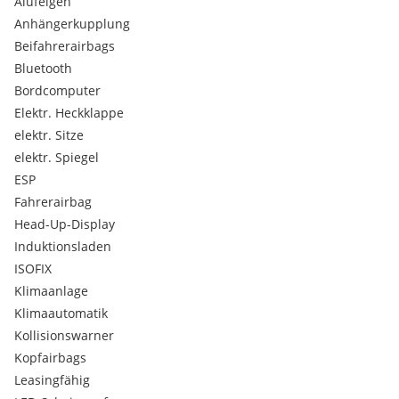
Alufelgen
Laderaumabdeckung
Sitzbelüftung
Anhängerkupplung
Sprachsteuerung
Beifahrerairbags
Allwetterreifen
Bluetooth
Tire Mobility Set Reifendichtmittel und Kompressor
Bordcomputer
Kopfstützen im Fond
Elektr. Heckklappe
Verkehrszeichenerkennung
elektr. Sitze
Müdigkeitserkennung
Außenspiegel beheizbar
elektr. Spiegel
Seitenfenster ab B-Säule abgedunkelt
ESP
Radio
Fahrerairbag
DAB-Radio
Head-Up-Display
Induktionsladen
ISOFIX
Klimaanlage
Klimaautomatik
Kollisionswarner
Kopfairbags
Leasingfähig