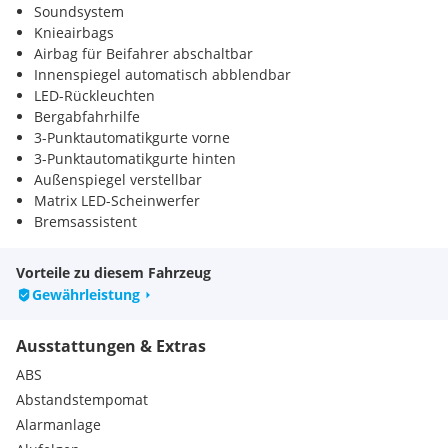
Soundsystem
Knieairbags
Airbag für Beifahrer abschaltbar
Innenspiegel automatisch abblendbar
LED-Rückleuchten
Bergabfahrhilfe
3-Punktautomatikgurte vorne
3-Punktautomatikgurte hinten
Außenspiegel verstellbar
Matrix LED-Scheinwerfer
Bremsassistent
Heckscheibenwischer
360° Kamera
Vorteile zu diesem Fahrzeug
Ablage- und Staukasten Mittelarmlehne
Gewährleistung
Adaptive Luftfederung
Anhängerkupplung Vorbereitung
Ausstattungen & Extras
Auspuff
Diebstahlwarnanlage
ABS
Energierückgewinnungsanlage / Rekuperation
Abstandstempomat
Getränkehalter
Alarmanlage
Gurtstraffer