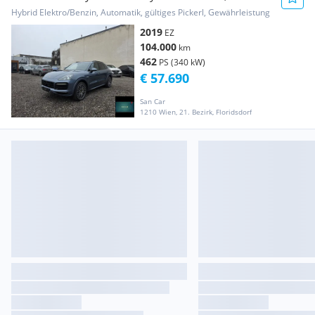
Aut.
Hybrid Elektro/Benzin, Automatik, gültiges Pickerl, Gewährleistung
2019
EZ
104.000
km
462
PS (340 kW)
€ 57.690
San Car
1210 Wien, 21. Bezirk, Floridsdorf