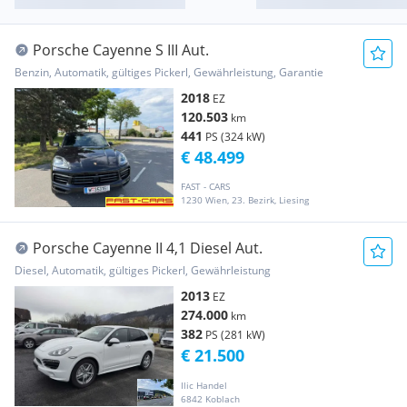
Porsche Cayenne S III Aut.
Benzin, Automatik, gültiges Pickerl, Gewährleistung, Garantie
2018
EZ
120.503
km
441
PS (324 kW)
€ 48.499
FAST - CARS
1230 Wien, 23. Bezirk, Liesing
Porsche Cayenne II 4,1 Diesel Aut.
Diesel, Automatik, gültiges Pickerl, Gewährleistung
2013
EZ
274.000
km
382
PS (281 kW)
€ 21.500
Ilic Handel
6842 Koblach