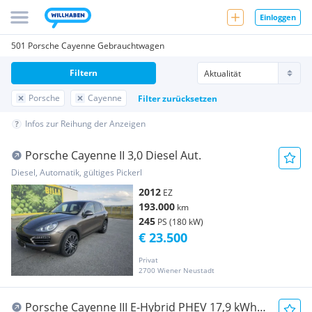
Einloggen
501 Porsche Cayenne Gebrauchtwagen
Filtern
Porsche
Cayenne
Filter zurücksetzen
Infos zur Reihung der Anzeigen
Porsche Cayenne II 3,0 Diesel Aut.
Diesel, Automatik, gültiges Pickerl
2012
EZ
193.000
km
245
PS (180 kW)
€ 23.500
Privat
2700 Wiener Neustadt
Porsche Cayenne III E-Hybrid PHEV 17,9 kWh