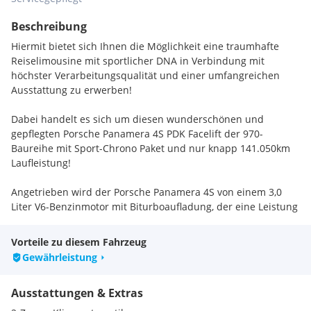
Beschreibung
Hiermit bietet sich Ihnen die Möglichkeit eine traumhafte
Reiselimousine mit sportlicher DNA in Verbindung mit
höchster Verarbeitungsqualität und einer umfangreichen
Ausstattung zu erwerben!
Dabei handelt es sich um diesen wunderschönen und
gepflegten Porsche Panamera 4S PDK Facelift der 970-
Baureihe mit Sport-Chrono Paket und nur knapp 141.050km
Laufleistung!
Angetrieben wird der Porsche Panamera 4S von einem 3,0
Liter V6-Benzinmotor mit Biturboaufladung, der eine Leistung
von beeindruckenden 420 PS und 520 NM Drehmoment auf
die Straße bringt! In Kombination mit den präzisen
Vorteile zu diesem Fahrzeug
Schaltvorgängen vom 7-Gang PDK-Getriebe, dem
Gewährleistung
Allradantrieb und den härteverstellbaren Stoßdämpfern
überzeugt das Fahrzeug durch ein unfassbar sportliches
Ausstattungen & Extras
Fahrverhalten und einer einzigartigen Straßenlage!
Sozusagen wie ein familientauglicher Porsche 911!