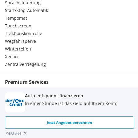
Sprachsteuerung
Beschreibungen. Sie stellen keine zugesicherten
Start/Stop-Automatik
Eigenschaften dar.
Tempomat
Sonderausstattungen:
BOSE Surround Sound-System
Touchscreen
CD-/DVD-Wechsler, sechsfach
Traktionskontrolle
Fahrzeugschlüssel lackiert
Wegfahrsperre
Zusätzliche Türeinstiegsblenden aus Aluminium gebürstet
Winterreifen
Serienausstattungen:
Xenon
Komfortsitze vorn
Uni-Lackierung
Zentralverriegelung
Elektrische Parkbremse
Fahrlichtassistent
Premium Services
Seitenaufprallschutz in den Türen
Dritte Bremsleuchte in LED-Technik
Auto entspannt finanzieren
Porsche Active Suspension Management (PASM)
Reifendichtmittel und elektrischer Kompressor
In einer Stunde ist das Geld auf Ihrem Konto.
Tempostat
Porsche Traction Management (PTM)
''PORSCHE'' Schriftzug und Modellbezeichnung auf
Jetzt Angebot berechnen
Heckklappe in Chrom-Optik
WERBUNG
4 Steckdosen (12 Volt)