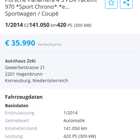
970 *Sport Chrono* *e...
Sportwagen / Coupé
1/2014
141.050
420
EZ
km
PS (309 kW)
€ 35.990
Verkaufspreis
Autohaus Zeki
Gewerbestrasse 21
2201 Hagenbrunn
Korneuburg, Niederösterreich
Fahrzeugdaten
Basisdaten
Erstzulassung
1/2014
Getriebeart
Automatik
Kilometerstand
141.050 km
Leistung
420 PS (309 kW)