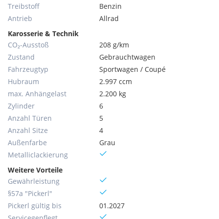
Treibstoff
Benzin
Antrieb
Allrad
Karosserie & Technik
CO₂-Ausstoß
208 g/km
Zustand
Gebrauchtwagen
Fahrzeugtyp
Sportwagen / Coupé
Hubraum
2.997 ccm
max. Anhängelast
2.200 kg
Zylinder
6
Anzahl Türen
5
Anzahl Sitze
4
Außenfarbe
Grau
Metallic­lackierung
Weitere Vorteile
Gewährleistung
§57a "Pickerl"
Pickerl gültig bis
01.2027
Servicegepflegt