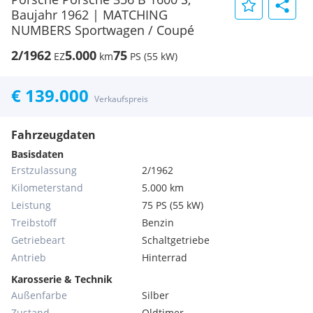
Baujahr 1962 | MATCHING
NUMBERS Sportwagen / Coupé
2/1962
5.000
75
EZ
km
PS (55 kW)
€ 139.000
Verkaufspreis
Fahrzeugdaten
Basisdaten
Erstzulassung
2/1962
Kilometerstand
5.000 km
Leistung
75 PS (55 kW)
Treibstoff
Benzin
Getriebeart
Schaltgetriebe
Antrieb
Hinterrad
Karosserie & Technik
Außenfarbe
Silber
Zustand
Oldtimer