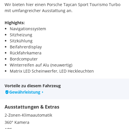
Wir bieten hier einen Porsche Taycan Sport Tourismo Turbo
mit umfangreicher Ausstattung an.
Highights:
Navigationssystem
Sitzheizung
Sitzkühlung
Beifahrerdisplay
Rückfahrkamera
Bordcomputer
Winterreifen auf Alu (neuwertig)
Matrix LED Scheinwerfer, LED Heckleuchten
360 Grad Kamerasystem
22 Zoll Räder gegen Aufpreis, ansonsten mit Porsche Turbo
Vorteile zu diesem Fahrzeug
Rad 21 Zoll auf Winterreifen
Gewährleistung
Wärmepumpe (Heizen und Kühlen)
§57a bis 09/2026
Ausstattungen & Extras
Neues Service
Festpreis
2-Zonen-Klimaautomatik
usw. Fahrzeug hat nahezu Vollausstattung!
360° Kamera