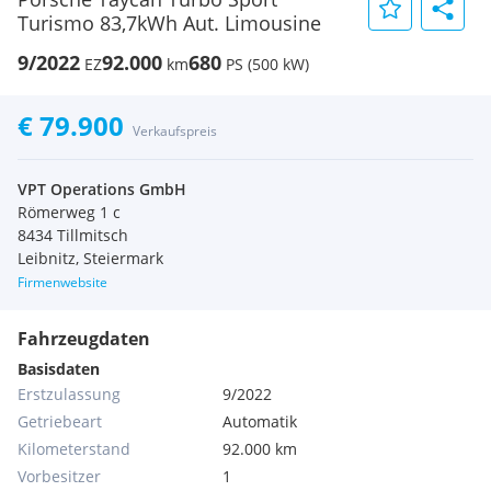
Turismo 83,7kWh Aut. Limousine
9/2022
92.000
680
EZ
km
PS (500 kW)
€ 79.900
Verkaufspreis
VPT Operations GmbH
Römerweg 1 c
8434 Tillmitsch
Leibnitz, Steiermark
Firmenwebsite
Fahrzeugdaten
Basisdaten
Erstzulassung
9/2022
Getriebeart
Automatik
Kilometerstand
92.000 km
Vorbesitzer
1