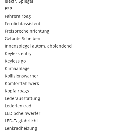
Serienausstattungen:
elektr. Spiegel
"Ausstattungsinformationen sind im Bedarfsfall beim
ESP
Importeur einzuholen"
Fahrerairbag
Fernlichtassistent
Freisprecheinrichtung
Getönte Scheiben
Innenspiegel autom. abblendend
Keyless entry
Keyless go
Klimaanlage
Kollisionswarner
Komfortfahrwerk
Kopfairbags
Lederausstattung
Lederlenkrad
LED-Scheinwerfer
LED-Tagfahrlicht
Lenkradheizung