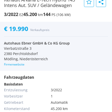
Intens Aut. SUV / Geländewagen
3/2022
45.200
144
EZ
km
PS (106 kW)
€ 19.990
Verkaufspreis
Autohaus Ebner GmbH & Co KG Group
Vierbatzstraße 3
2380 Perchtoldsdorf
Mödling, Niederösterreich
Firmenwebsite
Fahrzeugdaten
Basisdaten
Erstzulassung
3/2022
Vorbesitzer
1
Getriebeart
Automatik
Kilometerstand
45.200 km