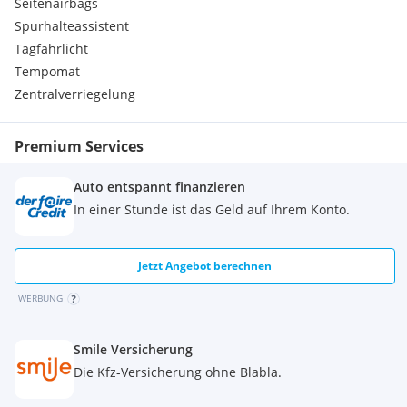
Seitenairbags
MULTI-SENSE mit Ambientebeleuchtung zur individuellen
Spurhalteassistent
Einstellung der Fahrzeugcharakteristik
Querverkehrswarner
Tagfahrlicht
360° Einparkhilfe mit Easy-Park-Assistent
Tempomat
Digitales 7'' Tachodisplay
Zentralverriegelung
Kopfstützen hinten auf allen Plätzen höhenverstellbar
R.S. LINE Emblem an Kotflügel vorn, Heckklappe und auf
Trittplatte
Premium Services
R.S. LINE Lenkrad mit roten Akzenten und R.S. Emblem
R.S. LINE Schalthebel
Auto entspannt finanzieren
Rücksitzbank asymmetrisch (1/3 zu 2/3) umklappbar mit
In einer Stunde ist das Geld auf Ihrem Konto.
klappbarer Armlehne mit 2 Getränkehaltern
Sicherheitsgurt-Kontrollsystem
Spezifische Front- und Heckschürze R.S. LINE
Jetzt Angebot berechnen
Warnton bei nicht angelegtem Sicherheitsgurt
WERBUNG
Smile Versicherung
Die Kfz-Versicherung ohne Blabla.