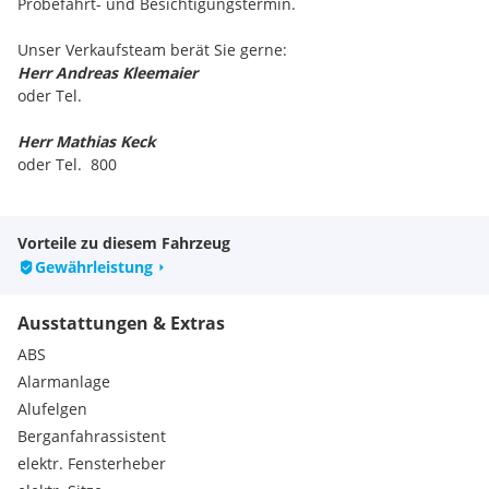
Probefahrt- und Besichtigungstermin.
Unser Verkaufsteam berät Sie gerne:
Herr Andreas Kleemaier
oder Tel.
Herr Mathias Keck
oder Tel. 800
Frau Natalie Pichler
oder Tel. 676 842 089 830
Vorteile zu diesem Fahrzeug
Auch gerne per WhatsApp (Mo.-Fr. 8:00 bis 18:00 Uhr) für Sie
Gewährleistung
da!
Ausstattungen & Extras
- Eintausch aller Fahrzeugmarken zu fairen Preisen
- flexible Finanzierung über eine unserer Partnerbanken
ABS
- Versicherung und Anmeldemöglichkeit direkt im Haus
Alarmanlage
- Ausgezeichnete Fachwerkstatt
Alufelgen
Berganfahrassistent
Irrtümer, Änderungen, Eingabefehler und Zwischenverkauf
vorbehalten!
elektr. Fensterheber
Serienausstattungen: