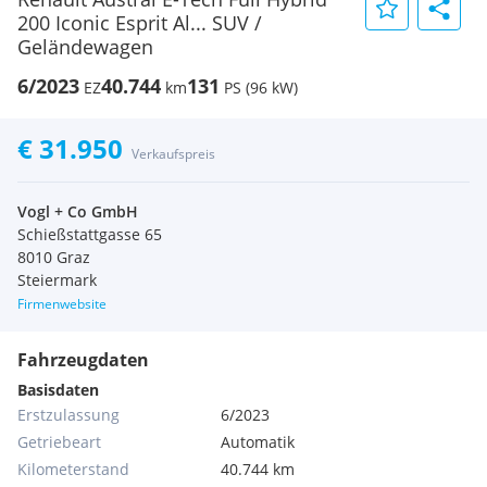
200 Iconic Esprit Al... SUV /
Geländewagen
6/2023
40.744
131
EZ
km
PS (96 kW)
€ 31.950
Verkaufspreis
Vogl + Co GmbH
Schießstattgasse 65
8010 Graz
Steiermark
Firmenwebsite
Fahrzeugdaten
Basisdaten
Erstzulassung
6/2023
Getriebeart
Automatik
Kilometerstand
40.744 km