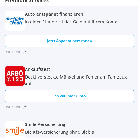
Premium Services
Seitenscheiben
Toter Winkel Warner mit aktivem Lenkeingriff
Verkehrswarner bei Türöffnung
Auto entspannt finanzieren
3D-Kamera mit 360°-Sicht
In einer Stunde ist das Geld auf Ihrem Konto.
Active Driver Assist
LED-Rückleuchten mit 3D Effekt "moiré" und dynamischem
Blinker
Jetzt Angebot berechnen
Komfortkopfstützen vorne
WERBUNG
Leder-/Alcantaralenkrad Alpine
Extras:
Metallic
Ankaufstest
Beheizbare Frontscheibe
Deckt versteckte Mängel und Fehler am Fahrzeug
auf
Ich will mehr Info
WERBUNG
Smile Versicherung
Die Kfz-Versicherung ohne Blabla.