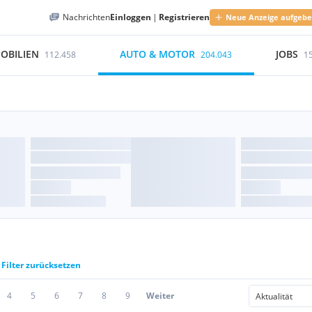
Nachrichten
Einloggen
|
Registrieren
Neue Anzeige aufgeb
OBILIEN
AUTO & MOTOR
JOBS
112.458
204.043
1
Filter zurücksetzen
4
5
6
7
8
9
Weiter