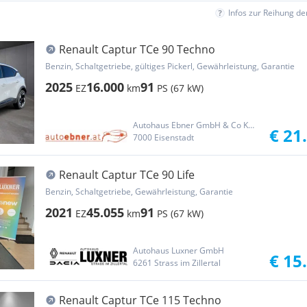
Infos zur Reihung d
Renault Captur TCe 90 Techno
Benzin, Schaltgetriebe, gültiges Pickerl, Gewährleistung, Garantie
2025
16.000
91
EZ
km
PS (67 kW)
Autohaus Ebner GmbH & Co KG Group
€ 21
7000 Eisenstadt
Renault Captur TCe 90 Life
Benzin, Schaltgetriebe, Gewährleistung, Garantie
2021
45.055
91
EZ
km
PS (67 kW)
Autohaus Luxner GmbH
€ 15
6261 Strass im Zillertal
Renault Captur TCe 115 Techno