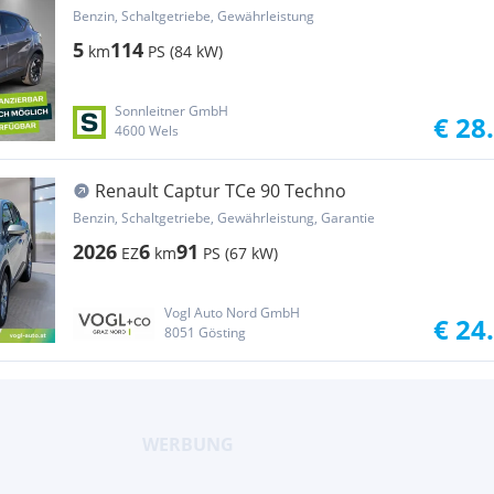
Benzin, Schaltgetriebe, Gewährleistung
5
114
km
PS (84 kW)
Sonnleitner GmbH
€ 28
4600 Wels
Renault Captur TCe 90 Techno
Benzin, Schaltgetriebe, Gewährleistung, Garantie
2026
6
91
EZ
km
PS (67 kW)
Vogl Auto Nord GmbH
€ 24
8051 Gösting