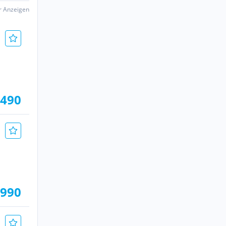
er Anzeigen
.490
.990