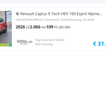
Renault Captur E-Tech HEV 160 Esprit Alpine
Aut.
Hybrid Elektro/Benzin, Automatik, Gewährleistung, Garantie
2026
2.066
109
EZ
km
PS (80 kW)
Vogl Auto Nord GmbH
€ 31
8051 Gösting