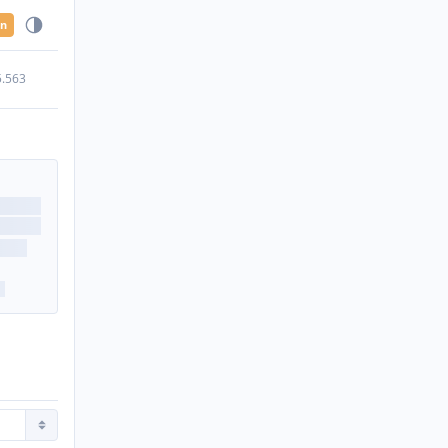
en
5.563