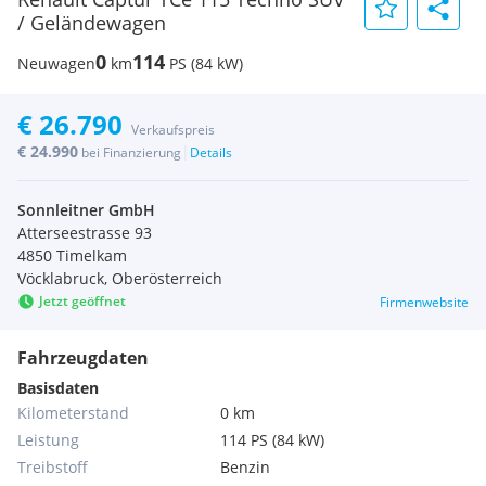
/ Geländewagen
0
114
Neuwagen
km
PS (84 kW)
€ 26.790
Verkaufspreis
€ 24.990
|
bei Finanzierung
Details
Sonnleitner GmbH
Atterseestrasse 93
4850 Timelkam
Vöcklabruck, Oberösterreich
Jetzt geöffnet
Firmenwebsite
Fahrzeugdaten
Basisdaten
Kilometerstand
0 km
Leistung
114 PS (84 kW)
Treibstoff
Benzin