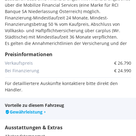
über die Mobilize Financial Services (eine Marke für RCI
Banque SA Niederlassung Österreich) möglich.
Finanzierung-Mindestlaufzeit 24 Monate, Mindest-
Finanzierungsbetrag 50 % vom Kaufpreis, Abschluss von
Vollkasko- und Haftpflichtversicherung über carplus (Wr.
Städtische) mit Mindestlaufzeit 36 Monate verpflichten.
Es gelten die Annahmerichtlinien der Versicherung und der
Bank. Für ein detailliertes Angebot kontaktieren Sie ihren
Preisinformationen
Händler.
Verkaufspreis
€ 26.790
ENTDECKEN SIE IHR TRAUMFAHRZEUG
Bei Finanzierung
€ 24.990
Vielen Dank für Ihr Interesse an unserem Fahrzeug.
Für detailliertere Auskünfte kontaktiere bitte direkt den
Händler.
Unser kompetentes Verkaufs-Team freut sich auf Ihre
Anfrage und lädt Sie gerne zu einem persönlichen
Vorteile zu diesem Fahrzeug
Beratungsgespräch und einer Probefahrt ein.
Gewährleistung
Fahrzeugstandort kann variieren, bitte vor Besuch um
Kontaktaufnahme.
Ausstattungen & Extras