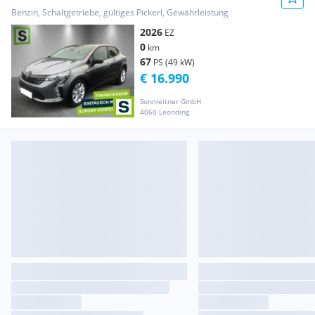
Benzin, Schaltgetriebe, gültiges Pickerl, Gewährleistung
2026
EZ
0
km
67
PS (49 kW)
€ 16.990
Sonnleitner GmbH
4060 Leonding