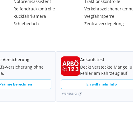
Notbremsassistent
Traktionskontrolle
Reifendruckkontrolle
Verkehrszeichenerkenn
ren
Rückfahrkamera
Wegfahrsperre
Schiebedach
Zentralverriegelung
e Versicherung
Ankaufstest
Kfz-Versicherung ohne
Deckt versteckte Mängel 
la.
Fehler am Fahrzeug auf
 Prämie berechnen
Ich will mehr Info
WERBUNG