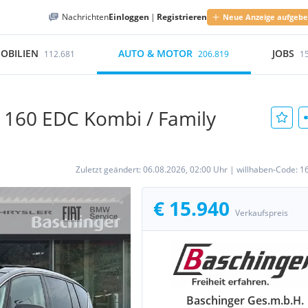
Nachrichten
Einloggen
|
Registrieren
Neue Anzeige aufgeb
OBILIEN
AUTO & MOTOR
JOBS
112.681
206.819
1
i 160 EDC Kombi / Family
Zuletzt geändert:
06.08.2026, 02:00 Uhr
|
willhaben-Code:
1
€ 15.940
Verkaufspreis
Baschinger Ges.m.b.H.