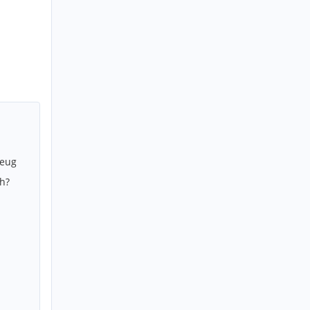
zeug
h?