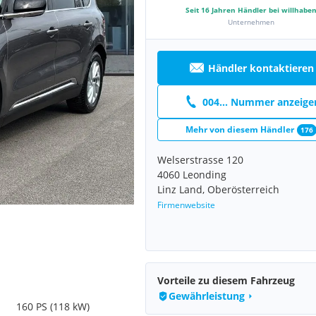
Seit
16
Jahren Händler bei willhabe
Unternehmen
Händler kontaktieren
004... Nummer anzeige
Mehr von diesem Händler
176
Welserstrasse 120
4060 Leonding
Linz Land, Oberösterreich
Firmenwebsite
Vorteile zu diesem Fahrzeug
Gewährleistung
160 PS (118 kW)