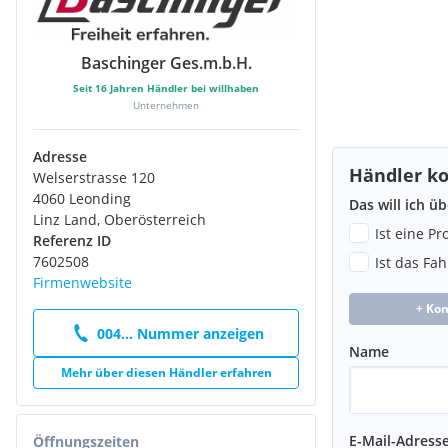
Rücksitzbank geteilt/klappbar (1/3-2/3) Ladefläche eben
Rücksitze als Einzelsitze, klappbar / verschiebbar
Safety-Paket
Baschinger Ges.m.b.H.
Fahrassistenz-System: Abstandswarner
Seit
16
Jahren Händler bei willhaben
Bremsassistent
Unternehmen
Schalt-/Wählhebelgriff Leder
Schaltpunktanzeige
Scheinwerfer Full-LED
Adresse
Händler ko
Seitenairbag vorn
Welserstrasse 120
Servolenkung elektronisch gesteuert
4060 Leonding
Das will ich ü
Servolenkung geschwindigkeitsabhängig
Linz Land, Oberösterreich
Ist eine P
Sicherheitsgurte vorn höhenverstellbar
Referenz ID
Sitzbezug / Polsterung: Kunstleder / Stoff
7602508
Ist das Fa
Sitze vorn höhenverstellbar
Firmenwebsite
Sitze vorn mit Anti-Submarining-Airbag
+ Ko
Sonnenblenden mit Spiegel (beleuchtet)
004... Nummer anzeigen
Start/Stop-Anlage
Name
Steckdose (12V-Anschluß) 2.Sitzreihe
Mehr über diesen Händler erfahren
Tagfahrlicht LED
Touchscreen (8,7 Zoll)
Türgriffe außen Wagenfarbe
E-Mail-Adress
Öffnungszeiten