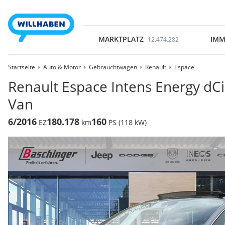
MARKTPLATZ
IMM
12.474.282
Startseite
Auto & Motor
Gebrauchtwagen
Renault
Espace
Renault Espace Intens Energy dC
Van
6/2016
180.178
160
EZ
km
PS (118 kW)