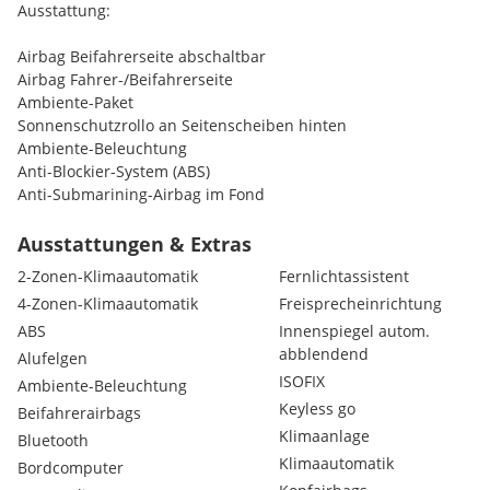
Ausstattung:
Airbag Beifahrerseite abschaltbar
Airbag Fahrer-/Beifahrerseite
Ambiente-Paket
Sonnenschutzrollo an Seitenscheiben hinten
Ambiente-Beleuchtung
Anti-Blockier-System (ABS)
Anti-Submarining-Airbag im Fond
Antischlupfregelung (ASR)
Audio-Navigationssystem R-Link 2 mit Touchscreen-Farbdisplay
Ausstattungen & Extras
Audiosystem 3D Sound by Arkamys
2-Zonen-Klimaautomatik
Fernlichtassistent
Außenspiegel elektr. anklappbar
4-Zonen-Klimaautomatik
Freisprecheinrichtung
Außenspiegel elektr. verstell- und heizbar
ABS
Innenspiegel autom.
Außenspiegel elektr. verstellbar
abblendend
Außenspiegel schwarz hochglänzend
Alufelgen
Bordcomputer
ISOFIX
Ambiente-Beleuchtung
Eco Mode (Fahrmodusschalter)
Keyless go
Beifahrerairbags
Einparkhilfe vorn und hinten
Klimaanlage
Bluetooth
Elektron. Stabilitäts-Programm (ESP) mit Grip-Control
Klimaautomatik
Bordcomputer
Elektron. Traktionskontrolle (Extended Grip-Control)