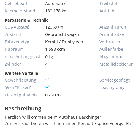
Getriebeart
Automatik
Treibstoff
Kilometerstand
180.178 km
Antrieb
Karosserie & Technik
CO₂-Ausstoß
120 g/km
Anzahl Türen
Zustand
Gebrauchtwagen
Anzahl Sitze
Fahrzeugtyp
Kombi / Family Van
Verbrauch
Hubraum
1.598 ccm
Außenfarbe
max. Anhängelast
0 kg
Abgasnorm
Zylinder
4
Metallic­lackieru
Weitere Vorteile
Gewährleistung
Servicegepflegt
§57a "Pickerl"
Leasingfähig
Pickerl gültig bis
06.2026
Beschreibung
Herzlich willkommen beim Autohaus Baschinger!
Zum Verkauf bieten wir Ihnen einen Renault Espace Energy dCi 