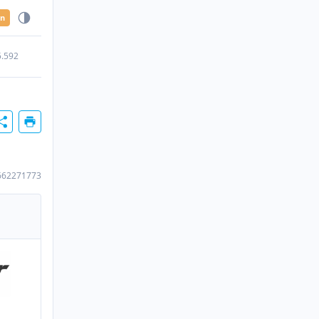
en
5.592
662271773