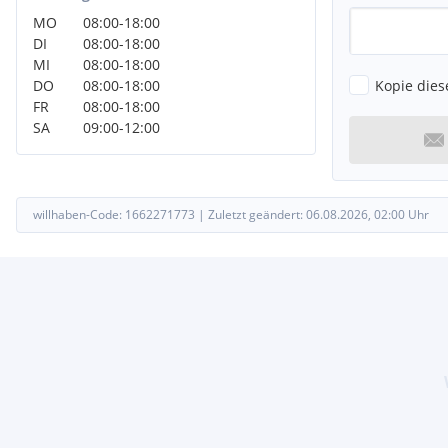
USB-Anschluss
MO
08:00
-
18:00
USB-Anschluss inkl. AUX-IN-Anschluss (Plug & Music)
DI
08:00
-
18:00
USB-Anschluss inkl. AUX-IN-Anschluss und SD-Karten-Schnittste
MI
08:00
-
18:00
USB-Ladeanschluß (2) inkl. AUX-Anschluß für 2.Sitzreihe
Kopie dies
DO
08:00
-
18:00
Visio-Paket
FR
08:00
-
18:00
Fahrassistenz-System: Fernlichtassistent
SA
09:00
-
12:00
Fahrassistenz-System: Verkehrszeichenerkennung
Fahrassistenz-System: Spurwechsel-Warnsystem
Vorrüstung Diebstahl-Warnanlage / Alarmanlage
Warnanlage für Sicherheitsgurte
Wegfahrsperre
willhaben-Code:
1662271773
|
Zuletzt geändert:
06.08.2026, 02:00
Uhr
Zentralverriegelung / Startanlage Handsfree Entry & Drive
Zentralverriegelung mit Fernbedienung
Fernbedienung für Zentralverriegelung
Sonderausstattungen
Metallic-Lackierung
Panorama-Schiebedach elektrisch
Rückfahrkamera
Sitz vorn links elektr. verstellbar (mit Memory)
Unsere Vorteile für Sie: