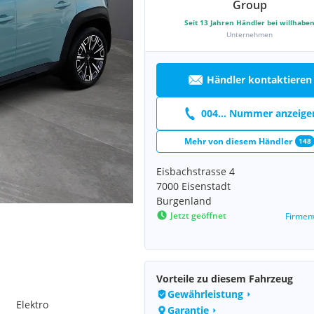
Group
Seit
13
Jahren Händler bei willhabe
Unternehmen
Händler kontaktieren
004... Nummer anzeige
Mehr von diesem Händler
148
Eisbachstrasse 4
7000 Eisenstadt
Burgenland
Jetzt geöffnet
Firmen
Vorteile zu diesem Fahrzeug
Gewährleistung
Elektro
Garantie