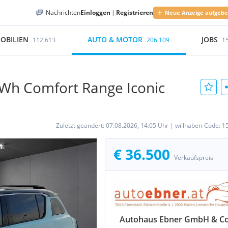
Nachrichten
Einloggen
|
Registrieren
Neue Anzeige aufgeb
OBILIEN
AUTO & MOTOR
JOBS
112.613
206.109
1
kWh Comfort Range Iconic
Zuletzt geändert:
07.08.2026, 14:05 Uhr
|
willhaben-Code:
1
€ 36.500
Verkaufspreis
Autohaus Ebner GmbH & C