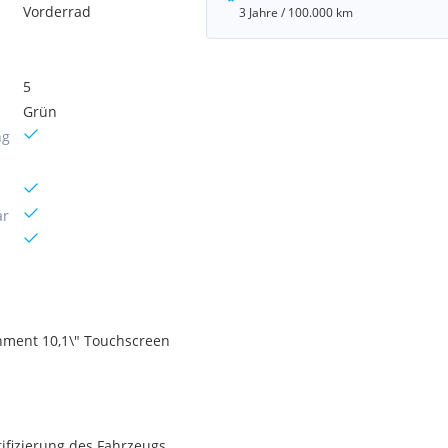
Vorderrad
3 Jahre / 100.000 km
5
Grün
ng
ar
inment 10,1\" Touchscreen
ifizierung des Fahrzeugs