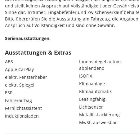
und stellt keinen Anspruch auf Vollständigkeit oder Gewährleis
Sinne dar. Irrtümer, Eingabefehler und Zwischenverkauf behalte
Bitte überprüfen Sie die Ausstattung am Fahrzeug, die Angaben
Anspruch auf Vollständigkeit und sind ohne Gewähr.
Serienausstattungen:
LED Nebelschlussleuchte
Heckscheibe beheizbar
Ausstattungen & Extras
Außenspiegelgehäuse in schwarz
ABS
Innenspiegel autom.
Geschwindigkeitsbegrenzer
abblendend
Apple CarPlay
Reifenreparaturset
ISOFIX
elektr. Fensterheber
Lenkrad höhen- und tiefenverstellbar
Klimaanlage
3. Kopfstütze hinten
elektr. Spiegel
Müdigkeits- und Aufmerksamkeitswarner
Klimaautomatik
ESP
Beifahrersitz flach umklappbar
Leasingfähig
Fahrerairbag
Elektronische Parkbremse mit Auto-Hold Funktion
Lichtsensor
Fernlichtassistent
LED-Leselampe vorne und hinten
Metallic-Lackierung
Induktionsladen
Voll-LED Scheinwerfer Pure Vision
MwSt. ausweisbar
ABS+ Bremsassistent
Außenspiegel mit integrierten Blinkern
Haifisch-Antenne