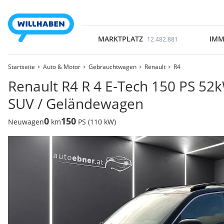
MARKTPLATZ
IMM
12.482.881
Startseite
Auto & Motor
Gebrauchtwagen
Renault
R4
Renault R4 R 4 E-Tech 150 PS 52
SUV / Geländewagen
0
150
Neuwagen
km
PS (110 kW)