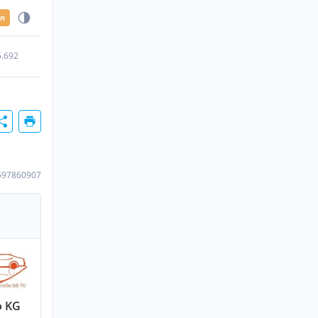
en
5.692
597860907
o KG