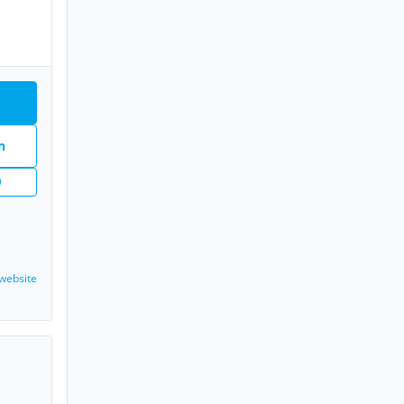
n
n
website