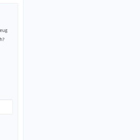
zeug
h?