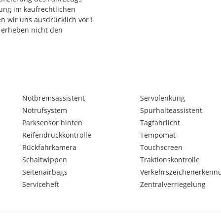
tung im kaufrechtlichen
n wir uns ausdrücklich vor !
 erheben nicht den
Notbremsassistent
Servolenkung
Notrufsystem
Spurhalteassistent
Parksensor hinten
Tagfahrlicht
Reifendruckkontrolle
Tempomat
Rückfahrkamera
Touchscreen
Schaltwippen
Traktionskontrolle
Seitenairbags
Verkehrszeichenerkenn
Serviceheft
Zentralverriegelung