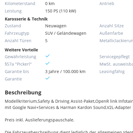
Kilometerstand
0 km
Antrieb
Leistung
150 PS (110 kW)
Karosserie & Technik
Zustand
Neuwagen
Anzahl Sitze
Fahrzeugtyp
SUV / Geländewagen
Außenfarbe
Anzahl Türen
5
Metallic­lackieru
Weitere Vorteile
Gewährleistung
Servicegepflegt
§57a "Pickerl"
MwSt. ausweisb
Garantie bis
3 Jahre / 100.000 km
Leasingfähig
Garantie
Beschreibung
Modellkriterium,Safety & Driving Assist-Paket,OpenR link Infota
mit Google Navi+Services & Harman Kardon Sound,V2L-Adapter
Preis inkl. Auslieferungspauschale.
Die Fahrzeugbeschreibung dient lediglich der allgemeinen Ident