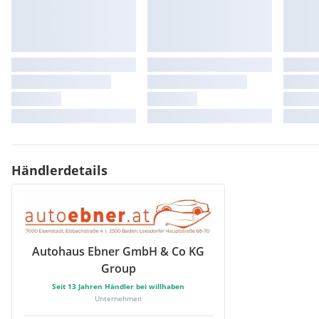
18-Zoll Leichtmetallfelgen "Parisienne"
Ambientebeleuchtung im Armaturenbrett und den Türen vorn
Dekor an den Frontflügeln "Fl4sh"
Innenharmonie Stoff Schwarz
Sitzbezug aus recyceltem Stoff & Kunstleder Iconic in Schwar
Winter-Paket Evolution
Zweifarblackierung - Metallic Karmesin-Rot
Händlerdetails
Autohaus Ebner GmbH & Co KG
Group
Seit
13
Jahren Händler bei willhaben
Unternehmen