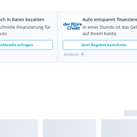
ach in Raten bezahlen
Auto entspannt finanzier
schnelle Finanzierung für
In einer Stunde ist das Ge
Auto
auf Ihrem Konto.
ahrmodi
chkredit anfragen
Jetzt Angebot berechnen
WERBUNG
erheitssystemen
g/Kühlung
b