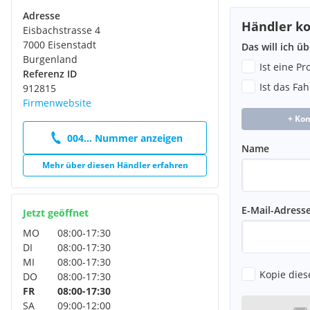
Adresse
Händler ko
Eisbachstrasse 4
7000 Eisenstadt
Das will ich ü
Burgenland
Ist eine P
Referenz ID
Ist das Fa
912815
Firmenwebsite
+ Ko
004... Nummer anzeigen
Name
Mehr über diesen Händler erfahren
E-Mail-Adress
Jetzt geöffnet
MO
08:00
-
17:30
DI
08:00
-
17:30
MI
08:00
-
17:30
Kopie dies
DO
08:00
-
17:30
FR
08:00
-
17:30
SA
09:00
-
12:00