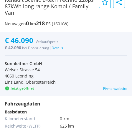
87kWh long range Kombi / Family
Van
0
218
Neuwagen
km
PS (160 kW)
€ 46.090
Verkaufspreis
€ 42.090
|
bei Finanzierung
Details
Sonnleitner GmbH
Welser Strasse 54
4060 Leonding
Linz Land, Oberösterreich
Jetzt geöffnet
Firmenwebsite
Fahrzeugdaten
Basisdaten
Kilometerstand
0 km
Reichweite (WLTP)
625 km