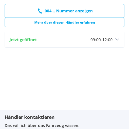
Toter Winkel Warner mit aktivem Lenkeingriff
Active Driver Assist (Kombination ad. Tempomat
004... Nummer anzeigen
StopGo System
Spurhalteassistent)
Mehr über diesen Händler erfahren
Elektronische Klimaautomatik
LED-Scheinwerfer
Automatikgetriebe
Jetzt geöffnet
09:00
-
12:00
Induktive Smartphone-Ladung
Regensensor inkl. Lichtautomatik
Verkehrszeichenerkennung
Stoff-Lederoptikpolsterung
Radio inkl. Bluetooth Freisprecheinrichtung
elektrische Fensterheber vorne und hinten
Einparkhilfe vorne
seitlich und hinten inkl. Rückfahrkamera
Kindersitzbefestigungssystem (ISOFIX)
Tempomat mit adaptiver Geschwindigkeitsregelung
Beheizbares Lenkrad
Händler kontaktieren
Das will ich über das Fahrzeug wissen: