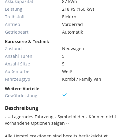
Akkukapazität
87 kWh
Leistung
218 PS (160 kW)
Treibstoff
Elektro
Antrieb
Vorderrad
Getriebeart
Automatik
Karosserie & Technik
Zustand
Neuwagen
Anzahl Türen
5
Anzahl Sitze
5
Außenfarbe
Weiß
Fahrzeugtyp
Kombi / Family Van
Weitere Vorteile
Gewährleistung
Beschreibung
- -- Lagerndes Fahrzeug - Symbolbilder - Können nicht
vorhandene Optionen zeigen --
Alle Herstelleraktionen sind bereits berücksichtigt.