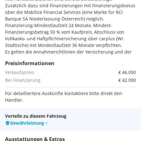
Zusätzlich dazu sind Finanzierungen mit Finanzierungsbonus
über die Mobilize Financial Services (eine Marke für RCI
Banque SA Niederlassung Österreich) möglich.
Finanzierung-Mindestlaufzeit 24 Monate, Mindest-
Finanzierungsbetrag 50 % vom Kaufpreis, Abschluss von
Vollkasko- und Haftpflichtversicherung über carplus (Wr.
Städtische) mit Mindestlaufzeit 36 Monate verpflichten.
Es gelten die Annahmerichtlinien der Versicherung und der
Bank. Für ein detailliertes Angebot kontaktieren Sie ihren
Preisinformationen
Händler.
Verkaufspreis
€ 46.090
ENTDECKEN SIE IHR TRAUMFAHRZEUG
Bei Finanzierung
€ 42.090
Vielen Dank für Ihr Interesse an unserem Fahrzeug.
Für detailliertere Auskünfte kontaktiere bitte direkt den
Händler.
Unser kompetentes Verkaufs-Team freut sich auf Ihre
Anfrage und lädt Sie gerne zu einem persönlichen
Vorteile zu diesem Fahrzeug
Beratungsgespräch und einer Probefahrt ein.
Gewährleistung
Fahrzeugstandort kann variieren, bitte vor Besuch um
Kontaktaufnahme.
Ausstattungen & Extras