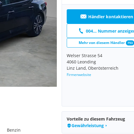
Händler kontaktieren
004... Nummer anzeige
Mehr von diesem Händler
753
Welser Strasse 54
4060 Leonding
Linz Land, Oberösterreich
Firmenwebsite
Vorteile zu diesem Fahrzeug
Gewährleistung
Benzin