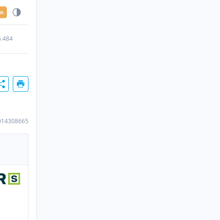
en
5.484
014308665
n