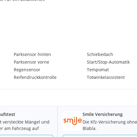
nd lädt Sie gerne zu einem
Parksensor hinten
Schiebedach
Parksensor vorne
Start/Stop-Automatik
aufnahme.
Regensensor
Tempomat
ar!
Reifendruckkontrolle
Totwinkelassistent
ierungs- und
ufstest
Smile Versicherung
ich, Wien, Salzburg und
t versteckte Mängel und
Die Kfz-Versicherung ohn
er am Fahrzeug auf
Blabla.