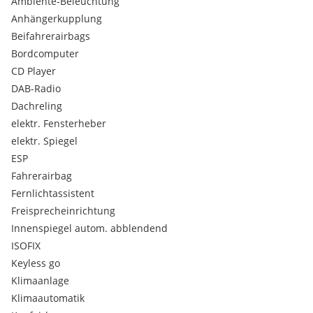
Ambiente-Beleuchtung
Schaltpunktanzeige, Sicherheitsgurte vorn höhenverstellbar,
Sitz vorn links höhenverstellbar, Sitz vorn rechts
Anhängerkupplung
höhenverstellbar, Sonnenblenden mit Spiegel (beleuchtet),
Beifahrerairbags
Steckdose (12V-Anschluß) 2.Sitzreihe, Tachometeranzeige
Bordcomputer
(Instrumente) digital, Türgriffe außen Wagenfarbe, Visio-
CD Player
Paket, Fahrassistenz-System: Spurwechsel-Warnsystem,
DAB-Radio
Warnanlage für Sicherheitsgurte, Zusatzsteckdose in
Mittelkonsole, Reserverad als Notrad
Dachreling
elektr. Fensterheber
elektr. Spiegel
ESP
Fahrerairbag
Fernlichtassistent
Freisprecheinrichtung
Innenspiegel autom. abblendend
ISOFIX
Keyless go
Klimaanlage
Klimaautomatik