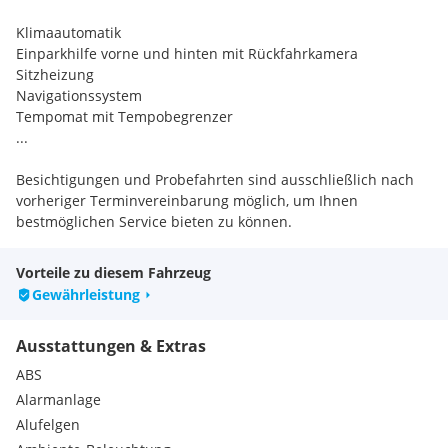
Klimaautomatik
Einparkhilfe vorne und hinten mit Rückfahrkamera
Sitzheizung
Navigationssystem
Tempomat mit Tempobegrenzer
...
Besichtigungen und Probefahrten sind ausschließlich nach
vorheriger Terminvereinbarung möglich, um Ihnen
bestmöglichen Service bieten zu können.
8 Lautsprecher, Außenspiegel schwarz hochglänzend, Elektr.
Vorteile zu diesem Fahrzeug
Bremskraftverteilung, Fensterzierleisten verchromt,
Gewährleistung
Frontscheibe Akustikglas, Handschuhfach, Handschuhfach
mit Kühlfunktion, Heckscheibe heizbar, Innenraumfilter:
Ausstattungen & Extras
Pollenfilter, Kühlergrill verchromt, Lendenwirbelstütze vorn,
Lenksäule (Lenkrad) höhenverstellbar, Lenksäule (Lenkrad)
ABS
längsverstellbar, Luftdüsen im Fond, Mittelarmlehne hinten
Alarmanlage
mit Fach, Parkbremse elektrisch, Schadstoffarm nach
Alufelgen
Abgasnorm Euro 6, Schalt-/Wählhebelgriff Leder,