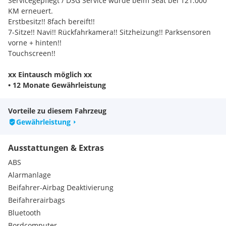
Servicegepflegt / DSG Service wurde beim Seat bei 121.000
KM erneuert.
Erstbesitz!! 8fach bereift!!
7-Sitze!! Navi!! Rückfahrkamera!! Sitzheizung!! Parksensoren
vorne + hinten!!
Touchscreen!!
xx Eintausch möglich xx
• 12 Monate Gewährleistung
• Finanzierung ab 96, - Euro mtl. (Ohne Anzahlung möglich)
Vorteile zu diesem Fahrzeug
Auf Wunsch bis 3 Jahre „Gebrauchtwagengarantie – für Ihre
Gewährleistung
Sicherheit !“
Garantie möglich auf Motor , Getriebe , Lenkung ,
Ausstattungen & Extras
Bremssystem , Kühlsystem Heizung-Klimaanlage ,
Kraftstoffförderpumpme , Einspritzpumpe , Motorsteuergerät
ABS
, Elektrik , Abgasanlage , Kraftübertragung , Fast Alle
Alarmanlage
Steuergeräte , Turbolader , Kompressor , Ladeluftkühler
Beifahrer-Airbag Deaktivierung
Beifahrerairbags
Mehr Infos unter Tel. auch am Wochenende nach
Terminvereinbarung .
Bluetooth
Alle Angaben ohne Gewähr Irrtum , Tippfehler und
Bordcomputer