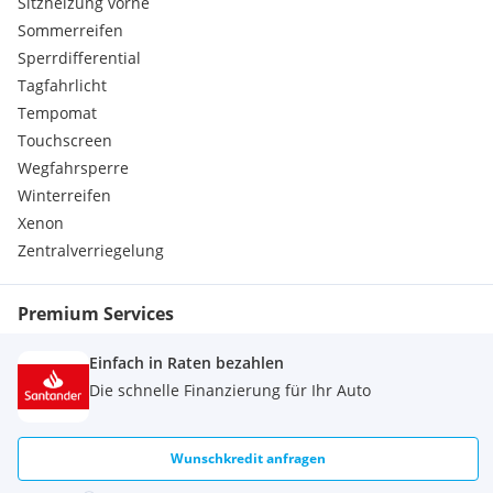
Sitzheizung vorne
Sommerreifen
Sperrdifferential
Tagfahrlicht
Tempomat
Touchscreen
Wegfahrsperre
Winterreifen
Xenon
Zentralverriegelung
Premium Services
Einfach in Raten bezahlen
Die schnelle Finanzierung für Ihr Auto
Wunschkredit anfragen