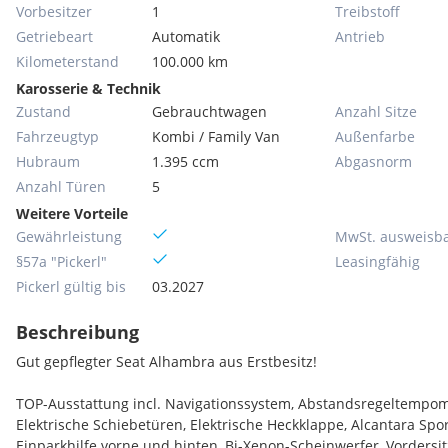
Vorbesitzer
1
Treibstoff
Getriebeart
Automatik
Antrieb
Kilometerstand
100.000 km
Karosserie & Technik
Zustand
Gebrauchtwagen
Anzahl Sitze
Fahrzeugtyp
Kombi / Family Van
Außenfarbe
Hubraum
1.395 ccm
Abgasnorm
Anzahl Türen
5
Weitere Vorteile
Gewährleistung
MwSt. ausweisb
§57a "Pickerl"
Leasingfähig
Pickerl gültig bis
03.2027
Beschreibung
Gut gepflegter Seat Alhambra aus Erstbesitz!
TOP-Ausstattung incl. Navigationssystem, Abstandsregeltempom
Elektrische Schiebetüren, Elektrische Heckklappe, Alcantara Spor
Einparkhilfe vorne und hinten, Bi-Xenon-Scheinwerfer, Vordersit