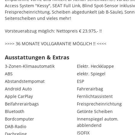
Access System "Kessy", SEAT Full Link, Blind Spot-Sensor inklusi
Freisprecheinrichtung, Scheiben abgedunkelt (ab B-Säule), Sonn
Seitenscheiben und vieles mehr!
Vorsteuerabzug möglich: Nettopreis € 23.975,- !!
>>>> 36 MONATE VOLLGARANTIE MÖGLICH !! <<<<
Unser Verkaufsteam:
Ausstattungen & Extras
Fritz Wagner
3-Zonen-Klimaautomatik
Elektr. Heckklappe
Temur Kochoyan
ABS
elektr. Spiegel
Abstandstempomat
ESP
Trotz größter Sorgfalt bei der Erstellung dieser Anzeige sind di
Angaben nicht rechtsverbindlich. Alle Informationen sind ohn
Android Auto
Fahrerairbag
lediglich der unverbindlichen Information. Änderungen und Irr
Apple CarPlay
Fernlichtassistent
Eine Haftung für die Richtigkeit, Vollständigkeit und Aktualität 
Beifahrerairbags
Freisprecheinrichtung
ausgeschlossen.
Bluetooth
Getönte Scheiben
Bordcomputer
Innenspiegel autom.
abblendend
DAB-Radio
ISOFIX
Dachreling