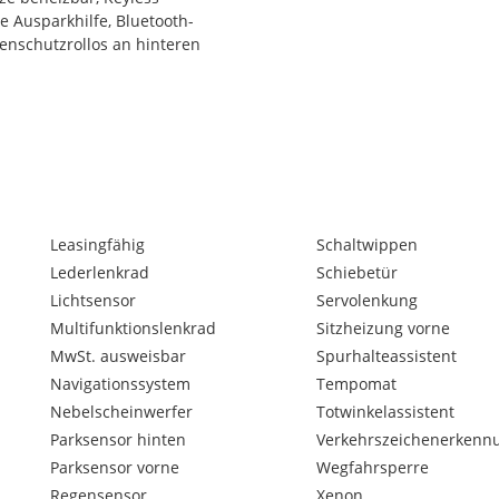
ve Ausparkhilfe, Bluetooth-
enschutzrollos an hinteren
Leasingfähig
Schaltwippen
Lederlenkrad
Schiebetür
Lichtsensor
Servolenkung
e im Internet gemachten
e Gewähr und dienen
Multifunktionslenkrad
Sitzheizung vorne
tümer bleiben vorbehalten.
MwSt. ausweisbar
Spurhalteassistent
der Angaben ist
Navigationssystem
Tempomat
Nebelscheinwerfer
Totwinkelassistent
Parksensor hinten
Verkehrszeichenerkenn
Parksensor vorne
Wegfahrsperre
Regensensor
Xenon