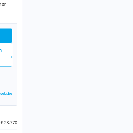
ner
n
n
website
€ 28.770