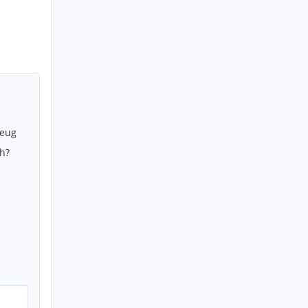
zeug
h?