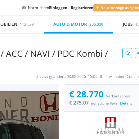
Nachrichten
Einloggen
|
Registrieren
Neue Anzeige aufgeb
OBILIEN
AUTO & MOTOR
JOBS
112.599
206.039
1
/ ACC / NAVI / PDC Kombi /
Zuletzt geändert:
03.08.2026, 15:05 Uhr
|
willhaben-Code:
€ 28.770
Verkaufspreis
€ 275,07
|
monatliche Rate
Details