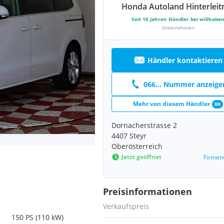
Honda Autoland Hinterleit
Seit
16
Jahren Händler bei willhabe
Unternehmen
Händler kontaktieren
066... Nummer anzeige
Mehr von diesem Händler
99
Dornacherstrasse 2
4407 Steyr
Oberösterreich
Jetzt geöffnet
Firmen
Preisinformationen
Verkaufspreis
150 PS (110 kW)