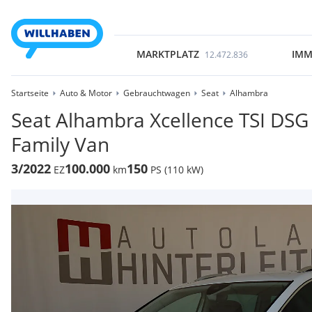
MARKTPLATZ
IMM
12.472.836
Startseite
Auto & Motor
Gebrauchtwagen
Seat
Alhambra
Seat Alhambra Xcellence TSI DSG 
Family Van
3/2022
100.000
150
EZ
km
PS (110 kW)