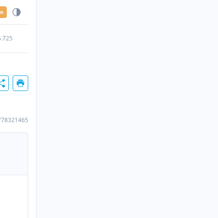
en
5.725
778321465