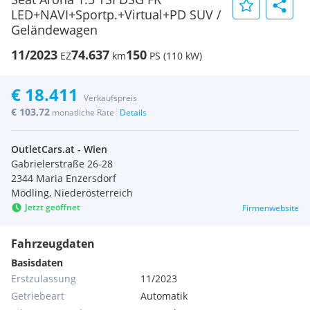
LED+NAVI+Sportp.+Virtual+PD SUV /
Geländewagen
11/2023
74.637
150
EZ
km
PS (110 kW)
€ 18.411
Verkaufspreis
€ 103,72
|
monatliche Rate
Details
OutletCars.at - Wien
Gabrielerstraße 26-28
2344 Maria Enzersdorf
Mödling, Niederösterreich
Jetzt geöffnet
Firmenwebsite
Fahrzeugdaten
Basisdaten
Erstzulassung
11/2023
Getriebeart
Automatik