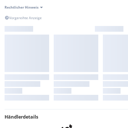
Stossfänger FR-Design
Rechtlicher Hinweis
Stossfänger lackiert
Tagfahrlicht LED
Vorgereihte Anzeige
Türgriffe aussen lackiert
USB-Anschluss und AUX-IN-Anschluss (CUP-Eingang)
USB-Schnittstelle vorn (2-fach - Typ C)
Warnanlage für Sicherheitsgurt-System
Wegfahrsperre (elektronisch)
Wärmeschutzverglasung
Zentralverriegelung mit Fernbedienung
Extras:
LED+NAVI+Sportp.+Virtual+PDC
Händlerdetails