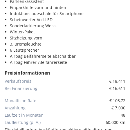
Parklenkassistent
Einparkhilfe vorn und hinten
Induktionsladeschale für Smartphone
Scheinwerfer Voll-LED
Sonderlackierung Weiss
Winter-Paket
Sitzheizung vorn
3. Bremsleuchte
6 Lautsprecher
Airbag Beifahrerseite abschaltbar
Airbag Fahrer-/Beifahrerseite
Ambiente-Beleuchtung LED
Preisinformationen
Anti-Blockier-System (ABS)
Antriebs-Schlupfregelung (ASR)
Verkaufspreis
€ 18.411
Antriebsart: Frontantrieb
Bei Finanzierung
€ 16.611
Armaturentafel Leder-Optik
Audiosystem mit Touchscreen-Farbdisplay
Monatliche Rate
€ 103,72
AUX-IN-Anschluss und 2 x USB-Anschluss
Anzahlung
€ 7.000
Aussenspiegel Dachfarbe
Laufzeit in Monaten
48
Aussenspiegel elektr. verstell- und anklappbar
Laufleistung (p. A.)
60.000 km
Aussenspiegel elektr. verstell- und heizbar - beide
Aussenspiegel elektr. verstell- - heiz- und anklappbar -
Für detailliertere Auskünfte kontaktiere bitte direkt den