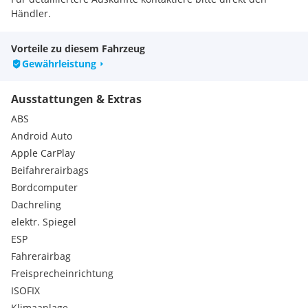
beide
Händler.
Aussenspiegel elektr. verstellbar
Aussenspiegel lackiert
Vorteile zu diesem Fahrzeug
Aussenspiegel schwarz
Gewährleistung
Bluetooth-Schnittstelle mit Freisprecheinrichtung
integriert
Ausstattungen & Extras
Bordcomputer
Bremsassistent
ABS
Dach andersfarbig lackiert
Android Auto
Dachhimmel schwarz
Apple CarPlay
Dachreling silber
Beifahrerairbags
Einparkhilfe hinten
Einschaltautomatik für Fahrlicht
Bordcomputer
Elektr. Bremskraftverteilung
Dachreling
Elektron. Differentialsperre (EDS)
elektr. Spiegel
Elektron. Stabilitäts-Programm (ESP)
ESP
Elektron. Stabilitätskontrolle (ESC)
Fahrerairbag
Berganfahr-Assistent (Hill-Holder)
Fahrprofilauswahl (SEAT Drive Profile)
Freisprecheinrichtung
Fahrprofilauswahl (SEAT Drive Select)
ISOFIX
Multikollisionsbremse (Multi Collision Brake)
Klimaanlage