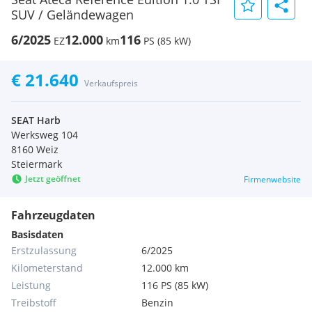
SUV / Geländewagen
6/2025
12.000
116
EZ
km
PS (85 kW)
€ 21.640
Verkaufspreis
SEAT Harb
Werksweg 104
8160 Weiz
Steiermark
Jetzt geöffnet
Firmenwebsite
Fahrzeugdaten
Basisdaten
Erstzulassung
6/2025
Kilometerstand
12.000 km
Leistung
116 PS (85 kW)
Treibstoff
Benzin