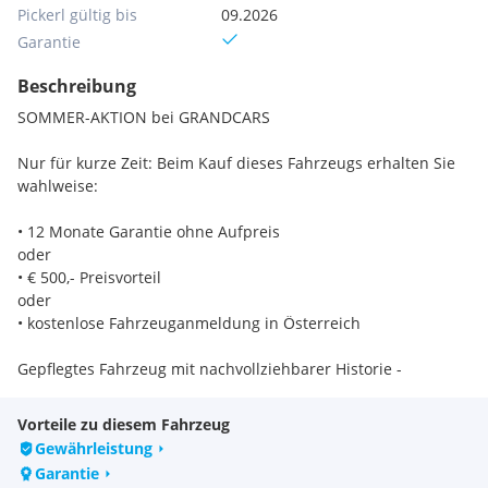
Pickerl gültig bis
09.2026
Garantie
Beschreibung
SOMMER-AKTION bei GRANDCARS
Nur für kurze Zeit: Beim Kauf dieses Fahrzeugs erhalten Sie
wahlweise:
• 12 Monate Garantie ohne Aufpreis
oder
• € 500,- Preisvorteil
oder
• kostenlose Fahrzeuganmeldung in Österreich
Gepflegtes Fahrzeug mit nachvollziehbarer Historie -
Besichtigung und Probefahrt nach Terminvereinbarung
möglich.
Vorteile zu diesem Fahrzeug
Gewährleistung
Sofortige Mitnahme mit Überstellungskennzeichen.
Garantie
Inzahlungnahme Ihres aktuellen Fahrzeugs gerne.