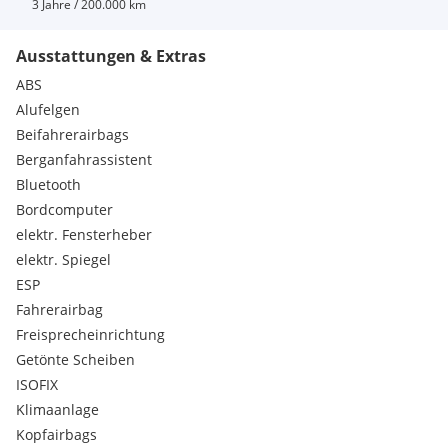
3 Jahre / 200.000 km
Finanzierung auf Anfrage.
Ausstattungen & Extras
GRANDCARS e.U. – Ihr Partner für gepflegte Gebrauchtwagen.
ABS
(Irrtümer, Änderungen, Satz- und Tippfehler sowie
Alufelgen
Zwischenverkauf vorbehalten.)
Beifahrerairbags
Serienausstattungen:
Berganfahrassistent
Multikollisionsbremse
Bluetooth
Stoßfänger in Wagenfarbe
Beifahrersitz höhenverstellbar
Bordcomputer
Fahrersitz höhenverstellbar
elektr. Fensterheber
Start-Stopp-System
elektr. Spiegel
Lenkrad höhen- und längsverstellbar
ESP
Türgriffe in Wagenfarbe
Fahrerairbag
Fußraumbeleuchtung
Leseleuchten vorne
Freisprecheinrichtung
Tire-Mobility-Set
Getönte Scheiben
Wärmeschutzverglasung
ISOFIX
12V-Anschluss in der Mittelkonsole
Klimaanlage
3-Punkt-Gurte auf allen Plätzen
Kopfairbags
Halogen-Doppelscheinwerfer