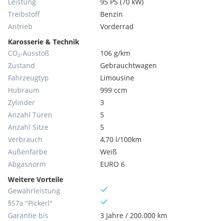
Leistung
95 PS (70 kW)
Treibstoff
Benzin
Antrieb
Vorderrad
Karosserie & Technik
CO₂-Ausstoß
106 g/km
Zustand
Gebrauchtwagen
Fahrzeugtyp
Limousine
Hubraum
999 ccm
Zylinder
3
Anzahl Türen
5
Anzahl Sitze
5
Verbrauch
4,70 l/100km
Außenfarbe
Weiß
Abgasnorm
EURO 6
Weitere Vorteile
Gewährleistung
§57a "Pickerl"
Garantie bis
3 Jahre / 200.000 km