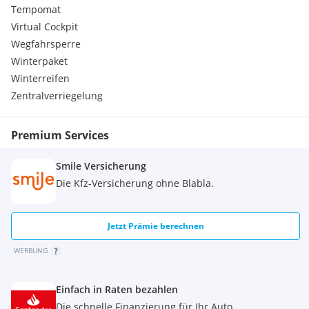
Armaturen im FR Desing
Tempomat
Armaturenbrett und Türzierleiste in ''Glossy Black''
Virtual Cockpit
Felgen Alu 7J x 17" ''Dynamic''
Wegfahrsperre
FR Logo vorne und hinten
Rechteck-Auspuff-Blende links und rechts
Winterpaket
SEAT Fahrprofile - NORMAL - ECO - SPORT - INDIVIDUAL
Winterreifen
Media System "Colour"
Zentralverriegelung
Premium Services
Smile Versicherung
Die Kfz-Versicherung ohne Blabla.
Jetzt Prämie berechnen
WERBUNG
Einfach in Raten bezahlen
Die schnelle Finanzierung für Ihr Auto