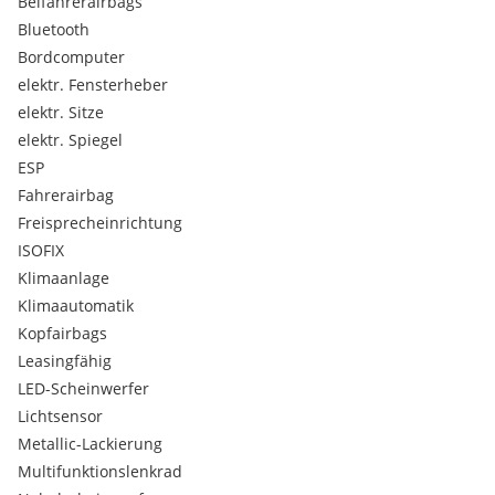
Beifahrerairbags
Bremsassistent
Heckscheibenwischer
Bluetooth
Kofferraum beleuchtet
Bordcomputer
Tire Mobility Set Reifendichtmittel und Kompressor
elektr. Fensterheber
Kopfstützen im Fond
elektr. Sitze
Verkehrszeichenerkennung
elektr. Spiegel
Müdigkeitserkennung
ESP
3-Punktgurte auf allen Sitzplätzen
Radio
Fahrerairbag
Sitz-Fahrer höhenverstellbar
Freisprecheinrichtung
ISOFIX
Klimaanlage
Klimaautomatik
Kopfairbags
Leasingfähig
LED-Scheinwerfer
Lichtsensor
Metallic-Lackierung
Multifunktionslenkrad