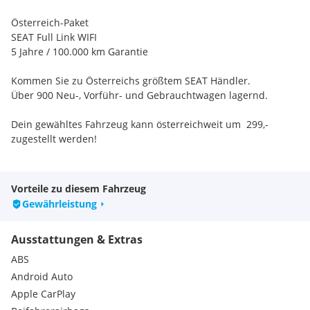
Österreich-Paket
SEAT Full Link WIFI
5 Jahre / 100.000 km Garantie
Kommen Sie zu Österreichs größtem SEAT Händler.
Über 900 Neu-, Vorführ- und Gebrauchtwagen lagernd.
Dein gewähltes Fahrzeug kann österreichweit um  299,-
zugestellt werden!
Extras:
Airbag für Beifahrer abschaltbar
Vorteile zu diesem Fahrzeug
Komfortsitz
Gewährleistung
Berganfahrhilfe
3-Punktautomatikgurte vorne
Ausstattungen & Extras
3-Punktautomatikgurte hinten
Außenspiegel verstellbar
ABS
Sitzbezug Stoff
Android Auto
Rücksitzbank umklappbar
Apple CarPlay
ASR