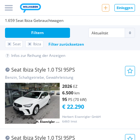
Einloggen
1.659 Seat Ibiza Gebrauchtwagen
Filtern
Seat
Ibiza
Filter zurücksetzen
Infos zur Reihung der Anzeigen
Seat Ibiza Style 1.0 TSI 95PS
Benzin, Schaltgetriebe, Gewährleistung
2026
EZ
6.500
km
95
PS (70 kW)
€ 22.290
Herbert Eisenrigler GmbH
6460 Imst
Seat Ibiza Style 1.0 TSI 95PS