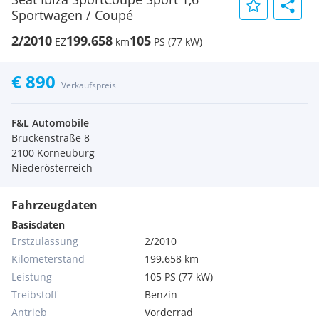
Sportwagen / Coupé
2/2010
199.658
105
EZ
km
PS (77 kW)
€ 890
Verkaufspreis
F&L Automobile
Brückenstraße 8
2100 Korneuburg
Niederösterreich
Fahrzeugdaten
Basisdaten
Erstzulassung
2/2010
Kilometerstand
199.658 km
Leistung
105 PS (77 kW)
Treibstoff
Benzin
Antrieb
Vorderrad