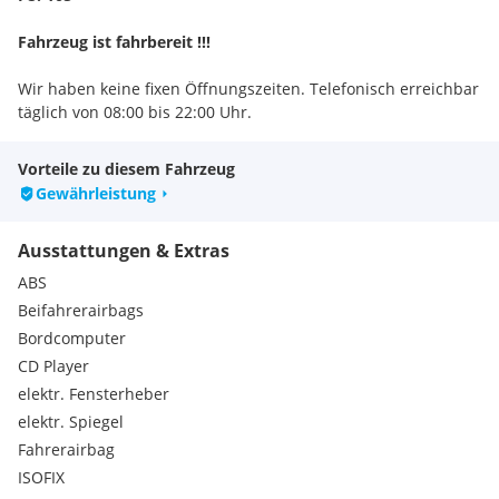
Fahrzeug ist fahrbereit !!!
Wir haben keine fixen Öffnungszeiten. Telefonisch erreichbar
täglich von 08:00 bis 22:00 Uhr.
Auch an Sonn-Feiertagen Irrtümer, Zwischenverkauf und
Rechtschreibfehler vorbehalten.
Vorteile zu diesem Fahrzeug
Besichtigung ausschließlich nach TERMINVEREINBARUNG!!
Gewährleistung
//Vermittlung Verkauf!!!
//BARZAHLUNG FAHRZEUG ANKAUF //
Ausstattungen & Extras
JEDER ART VON PKW'S
________________________________________________________
ABS
F&L AUTOMOBILE ist nur 100m von Bahnof Korneuburg
Beifahrerairbags
entfernt.
Bordcomputer
2100 Korneuburg
CD Player
Brückenstrasse 8
IHR F&L AUTOMOBILE TEAM
elektr. Fensterheber
elektr. Spiegel
Fahrerairbag
ISOFIX