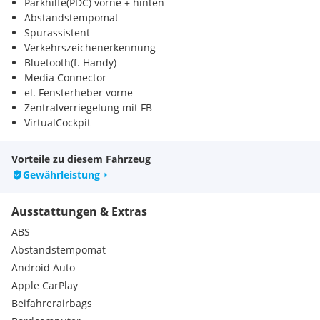
Parkhilfe(PDC) vorne + hinten
Abstandstempomat
Spurassistent
Verkehrszeichenerkennung
Bluetooth(f. Handy)
Media Connector
el. Fensterheber vorne
Zentralverriegelung mit FB
VirtualCockpit
Notbremsassistent
Regensensor
Vorteile zu diesem Fahrzeug
Aussenspiegel el. verstellbar
Gewährleistung
hochwertiges Soundsystem
Müdigkeitswarnsystem
Ausstattungen & Extras
Notrufsystem
Sprachsteuerung
ABS
USB
Abstandstempomat
Winterpaket
Android Auto
Abstandwarner
Apple CarPlay
Induktion
Musikstreaming
Beifahrerairbags
Privacy Verglasung