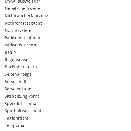
MwSt. ausweisbar
Multifunktionslenkrad
Nebelscheinwerfer
Lichtsensor
Berganfahrhilfe
Nichtraucherfahrzeug
Lederlenkrad
Notbremsassistent
Mittelarmlehne
Notrufsystem
Reifendruckkontrolle
Parksensor hinten
Differentialsperre
Parksensor vorne
Rückfahrkamera
Radio
Sonnenschutzverglasung
Wegfahrsperre
Regensensor
Garantie
Rückfahrkamera
Traktionskontrolle
Seitenairbags
Neufahrzeug
Serviceheft
Anhängelast ungebremst 570 KG
Servolenkung
Tankvolumen 40 Liter
Frontantrieb
Sitzheizung vorne
Sperrdifferential
Spurhalteassistent
Tagfahrlicht
Extras:
Tempomat
Ö - Paket