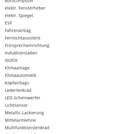
Bordcomputer
Android Auto
elektr. Fensterheber
Apple CarPlay
elektr. Spiegel
Sommerreifen
ESP
Fahrersitz höhenverstellbar
Fahrerairbag
Audiosystem MP3-fähig
Rücksitzbank geteilt klappbar
Fernlichtassistent
Scheckheftgepflegt
Freisprecheinrichtung
Kopfairbag
Induktionsladen
IsoFix
ISOFIX
Sitzheizung
Klimaanlage
metallic
Tempomat
Klimaautomatik
Leichtmetallfelgen
Kopfairbags
Stabilitätsprogramm (ESP)
Lederlenkrad
ABS
LED-Scheinwerfer
Seitenairbags
Lichtsensor
Frontairbag
Bordcomputer
Metallic-Lackierung
Nebelscheinwerfer
Mittelarmlehne
Nichtraucher
Multifunktionslenkrad
Servolenkung