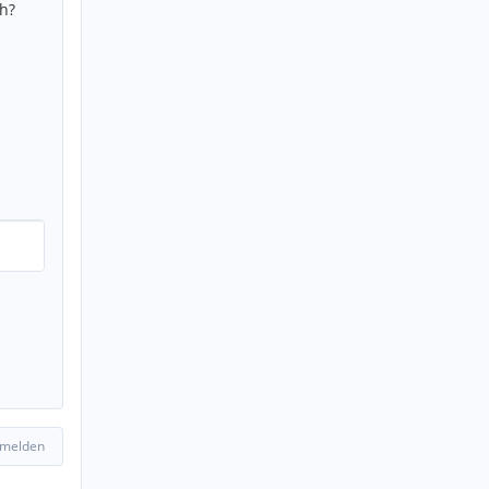
h?
 melden