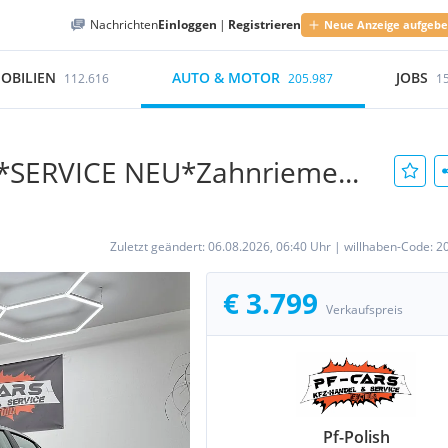
Nachrichten
Einloggen
|
Registrieren
Neue Anzeige aufgeb
OBILIEN
AUTO & MOTOR
JOBS
112.616
205.987
1
*SERVICE NEU*Zahnrieme...
Zuletzt geändert:
06.08.2026, 06:40 Uhr
|
willhaben-Code:
2
€ 3.799
Verkaufspreis
Pf-Polish