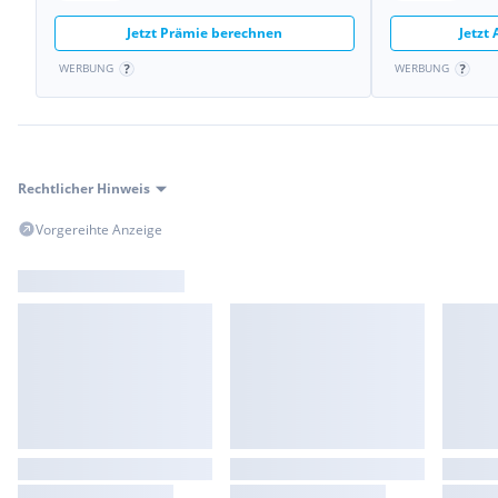
Serienausstattungen:
Außentemperaturanzeige
Jetzt Prämie berechnen
Jetzt
Drehzahlmesser
WERBUNG
WERBUNG
Stoßfänger in Wagenfarbe
Dachantenne
3-Punktgurt hinten mitte
Getriebe 5-Gg.
Handschuhfach verschließbar
Rechtlicher Hinweis
Innenraumluftfilter
Sitzbank hinten geteilt umklappbar
Vorgereihte Anzeige
Lenkrad höhen- und/oder neigungsverstellbar
Außenspiegel von innen verstellbar
Heckspoiler in Wagenfarbe
Sonnenblenden mit beleuchtetem Make-up-Spiegel
Reserverad vollwertig
Kopfstützen im Fond 3-fach
Ein-/ Ausstiegsleuchten
Heckscheiben Waschanlage
Sitze vorne höhenverstellbar