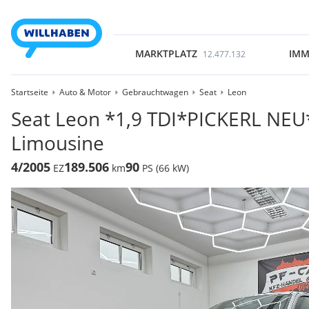
MARKTPLATZ
IMM
12.477.132
Startseite
Auto & Motor
Gebrauchtwagen
Seat
Leon
Seat Leon *1,9 TDI*PICKERL NEU
Limousine
4/2005
189.506
90
EZ
km
PS (66 kW)