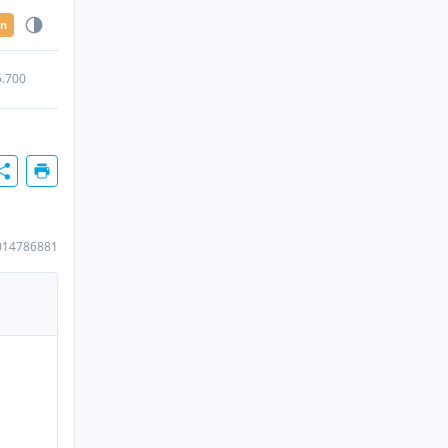
en
5.700
014786881