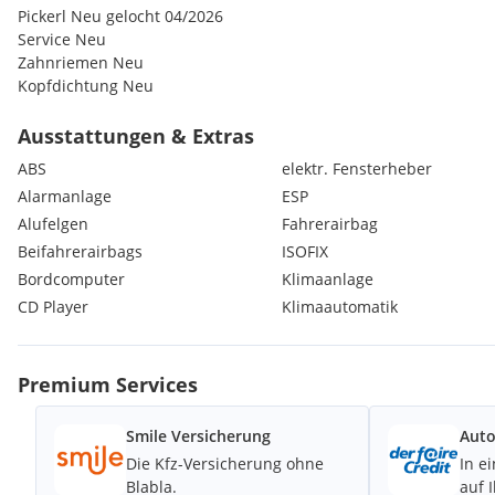
Pickerl Neu gelocht 04/2026
Service Neu
Zahnriemen Neu
Kopfdichtung Neu
Technisch sehr viel erneuert
Steht auf 15 Zoll Alufelgen mit neuwertigen Winterreifen
Ausstattungen & Extras
ABS
elektr. Fensterheber
Normale Gebrauchsspuren vorhanden
Alarmanlage
ESP
Alufelgen
Fahrerairbag
Optisch und Technisch schöner Zustand
Beifahrerairbags
ISOFIX
Probefahrt mit blauen Kennzeichen möglich
Bordcomputer
Klimaanlage
CD Player
Klimaautomatik
Finanzierung möglich
Österreichweite Zustellung gegen Aufpreis möglich
Premium Services
Gerne können Sie Ihren Gebrauchtwagen bei uns in Zahlung g
Smile Versicherung
Auto
Bei weiteren Fragen einfach anrufen
Die Kfz-Versicherung ohne
In e
Blabla.
auf 