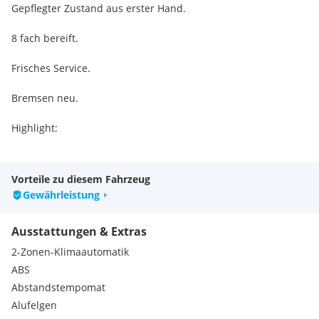
Gepflegter Zustand aus erster Hand.
8 fach bereift.
Frisches Service.
Bremsen neu.
Highlight:
LED Scheinwerfer
LED Rückleuchte
Vorteile zu diesem Fahrzeug
Rückfahrtkamera
Gewährleistung
Apple CarPlay
Abstandtempomat
Ausstattungen & Extras
Sitzheizung
Parksenoren
2-Zonen-Klimaautomatik
Lichtsensor
ABS
Regensensor
Abstandstempomat
Schwarze Himmeldach
Alufelgen
Uvm