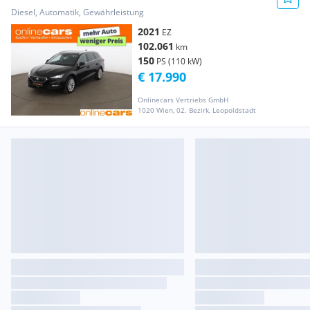
NAVI ASSIS
Diesel, Automatik, Gewährleistung
2021
EZ
102.061
km
150
PS (110 kW)
€ 17.990
Onlinecars Vertriebs GmbH
1020 Wien, 02. Bezirk, Leopoldstadt