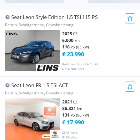
Seat Leon Style Edition 1.5 TSI 115 PS
Benzin, Schaltgetriebe, Gewährleistung
2025
EZ
6.000
km
116
PS (85 kW)
€ 23.990
Rudi Lins GmbH & Co KG
6714 Nüziders
Seat Leon FR 1.5 TSI ACT
Benzin, Schaltgetriebe, Gewährleistung
2021
EZ
86.321
km
131
PS (96 kW)
€ 17.990
SEAT Harb
8160 Weiz