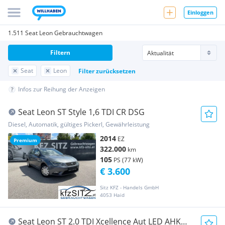
Einloggen
1.511 Seat Leon Gebrauchtwagen
Filtern
Seat
Leon
Filter zurücksetzen
Infos zur Reihung der Anzeigen
Seat Leon ST Style 1,6 TDI CR DSG
Diesel, Automatik, gültiges Pickerl, Gewährleistung
2014
EZ
Premium
322.000
km
105
PS (77 kW)
€ 3.600
Sitz KFZ - Handels GmbH
4053 Haid
Seat Leon ST 2.0 TDI Xcellence Aut LED AHK