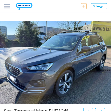
Einloggen
Seat Tarraco eHybrid PHEV 245