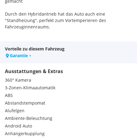
gemacht
Durch den Hybridantrieb hat das Auto auch eine
"Standheizung", perfekt zum Vortemperieren des
Fahrzeuginnenraums.
Farbe: Delphin-Grau Met.
Vorteile zu diesem Fahrzeug
Serienausstattungen:
Garantie
* Müdigkeitserkennung, Multikollisionsbremse,
Gepäckraumabdeckung
Ausstattungen & Extras
* Digitaler Radioempfang (DAB)
* Außenspiegel und Türgriffe in Wagenfarbe
360° Kamera
* LED Rückleuchten + Voll-LED Scheinwerfer
3-Zonen-Klimaautomatik
* Scheiben abgedunkelt ab B-Säule
ABS
* 5 Jahre/100.000 km SEAT Garantie inklusive!
Abstandstempomat
* Beifahrersitz umlegbar
* Elektronische Parkbremse mit Auto-Hold-Funktion
Alufelgen
* Kindersitzverankerungen für i-Size & 2 x Top Tether, ISOFIX
Ambiente-Beleuchtung
* Klapptische & Taschen an den Rückseiten der Vordersitze
Android Auto
* Ladekabel für die Haushaltssteckdose (Notladekabel)
Anhängerkupplung