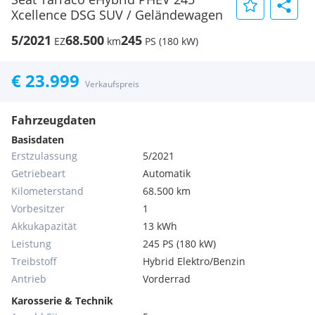
Xcellence DSG SUV / Geländewagen
5/2021
68.500
245
EZ
km
PS (180 kW)
€ 23.999
Verkaufspreis
Fahrzeugdaten
Basisdaten
Erstzulassung
5/2021
Getriebeart
Automatik
Kilometerstand
68.500 km
Vorbesitzer
1
Akkukapazität
13 kWh
Leistung
245 PS (180 kW)
Treibstoff
Hybrid Elektro/Benzin
Antrieb
Vorderrad
Karosserie & Technik