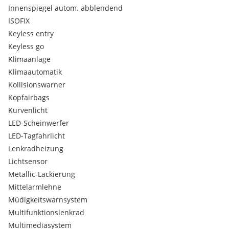
* Navigationssystem
Innenspiegel autom. abblendend
* Parksensor vorne & hinten
ISOFIX
* Winterpaket, Sprachsteuerung, Ambientebeleuchtung,
Keyless entry
Fahrprofilauswahl
Keyless go
* Apple Carplay + Android Auto
* Keyless Entry
Klimaanlage
Klimaautomatik
Kollisionswarner
Kopfairbags
Kurvenlicht
LED-Scheinwerfer
LED-Tagfahrlicht
Lenkradheizung
Lichtsensor
Metallic-Lackierung
Mittelarmlehne
Müdigkeitswarnsystem
Multifunktionslenkrad
Multimediasystem