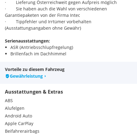
· Lieferung Österreichweit gegen Aufpreis möglich
· Sie haben auch die Wahl von verschiedenen
Garantiepaketen von der Firma Intec
· Tippfehler und Irrtümer vorbehalten
(Ausstattungsangaben ohne Gewähr)
Serienausstattungen:
ASR (Antriebsschlupfregelung)
Brillenfach im Dachhimmel
EDS (Elektronische Differenzialsperre)
Eiskratzer im Tankdeckel
Vorteile zu diesem Fahrzeug
HBA (hydraulischer Bremsassistent)
Gewährleistung
Kindersitz-Halterungen
Kontroll-Leuchte für Waschwasser
Ausstattungen & Extras
Kühlergrillrahmen verchromt
LED Nebelschlussleuchte
ABS
Leseleuchten vorne und hinten
Alufelgen
Maxi-DOT Display monochrome
Android Auto
MSR (Motorschleppmomentregelung)
Apple CarPlay
Pannenset (Reifendichtmittel und Kompressor)
Parkscheinhalter
Beifahrerairbags