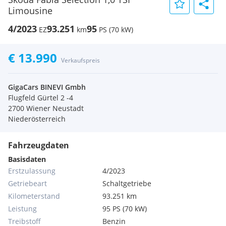
Limousine
4/2023
93.251
95
EZ
km
PS (70 kW)
€ 13.990
Verkaufspreis
GigaCars BINEVI Gmbh
Flugfeld Gürtel 2 -4
2700 Wiener Neustadt
Niederösterreich
Fahrzeugdaten
Basisdaten
Erstzulassung
4/2023
Getriebeart
Schaltgetriebe
Kilometerstand
93.251 km
Leistung
95 PS (70 kW)
Treibstoff
Benzin