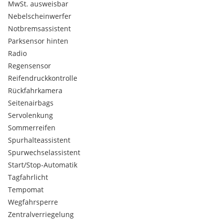
MwSt. ausweisbar
Licht-Assistent (automatische Lichtaktivierung, Coming-
Nebelscheinwerfer
Home, Leaving-Home)
Make-up-Spiegel (Fahrer- und Beifahrer-Sonnenblende)
Notbremsassistent
Tankinhalt 50 Liter
Parksensor hinten
Interieur Selection
Radio
Notruf und Proaktive Dienste
Regensensor
Reifendruckkontrolle
Rückfahrkamera
Seitenairbags
Servolenkung
Sommerreifen
Spurhalteassistent
Spurwechselassistent
Start/Stop-Automatik
Tagfahrlicht
Tempomat
Wegfahrsperre
Zentralverriegelung