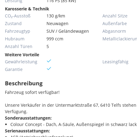
Leistung
116 PS (85 kW)
Karosserie & Technik
CO₂-Ausstoß
130 g/km
Anzahl Sitze
Zustand
Neuwagen
Außenfarbe
Fahrzeugtyp
SUV / Geländewagen
Abgasnorm
Hubraum
999 ccm
Metallic­lackieru
Anzahl Türen
5
Weitere Vorteile
Gewährleistung
Leasingfähig
Garantie
Beschreibung
Fahrzeug sofort verfügbar!
Unsere Verkäufer in der Untermarktstraße 67, 6410 Telfs stehen
Verfügung.
Sonderausstattungen:
Colour Concept - Dach, A-Säule, Außenspiegel in schwarz lack
Serienausstattungen: