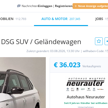
Nachrichten
Einloggen
|
Registrieren
Neue Anzeige aufgeb
OBILIEN
AUTO & MOTOR
JOBS
112.793
207.345
1
o DSG SUV / Geländewagen
Zuletzt geändert:
03.08.2026, 13:30 Uhr
|
willhaben-Code:
1
€ 36.023
Verkaufspreis
Autohaus Neurauter
Seit
8
Jahren Händler bei willhaben
Unternehmen