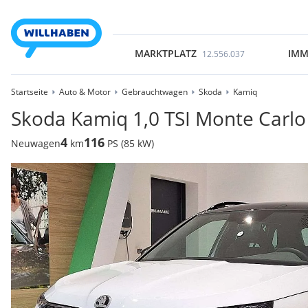
MARKTPLATZ
IMM
12.556.037
Startseite
Auto & Motor
Gebrauchtwagen
Skoda
Kamiq
Skoda Kamiq 1,0 TSI Monte Carl
4
116
Neuwagen
km
PS (85 kW)