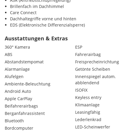
ASR (Antriebsschlupfregelung)
Brillenfach im Dachhimmel
Care Connect
Dachhaltegriffe vorne und hinten
EDS (Elektronische Differenzialsperre)
Eiskratzer im Tankdeckel
Fahrer- und Beifahrersitz höhenverstellbar
Ausstattungen & Extras
Handschuhfach beleuchtet
360° Kamera
ESP
Kindersitz-Halterungen
ABS
Fahrerairbag
Kontroll-Leuchte für Waschwasser
Abstandstempomat
Freisprecheinrichtung
Make-up-Spiegel in der Beifahrer-Sonnenblende
MKB (Multikolisionsbremse)
Alarmanlage
Getönte Scheiben
Pannenset (Reifendichtmittel und Kompressor)
Alufelgen
Innenspiegel autom.
Parkscheinhalter
abblendend
Ambiente-Beleuchtung
Scheibenbremsen vorne und hinten
ISOFIX
Android Auto
SmartLink
Keyless entry
Apple CarPlay
Speedlimiter
Klimaanlage
Taschenhaken im Gepäckraum
Beifahrerairbags
Teppich-Fußmatten
Leasingfähig
Berganfahrassistent
Trichter für Waschwasser
Lederlenkrad
Bluetooth
Easy-Start (Start-Stop-Taste anstelle des Zündschlüsseles)
LED-Scheinwerfer
Bordcomputer
Lautsprecher vorne und hinten (8 Stück)