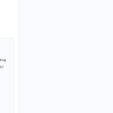
zeug
h?