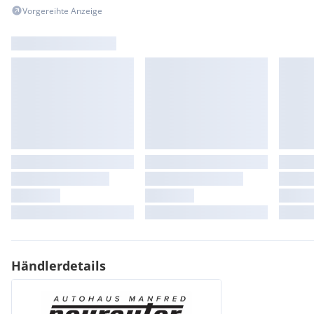
Mittelkonsole vorne mit Getränkehalter Easy-Grip Flaschenöf
Vorgereihte Anzeige
SKODA Plus Garantie
XDS Elektronische Differentialsperre
LED-Matrix-Scheinwerfer
Scheiben ab B-Säule abgedunkelt
LED Heckleuchte animiert
Design Selection Monte Carlo
Exterieur Kamiq Monte Carlo
Händlerdetails