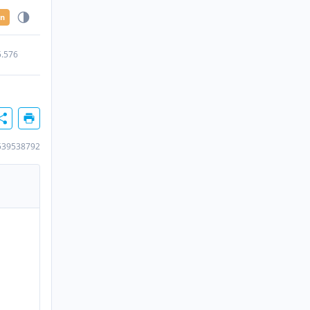
en
5.576
539538792