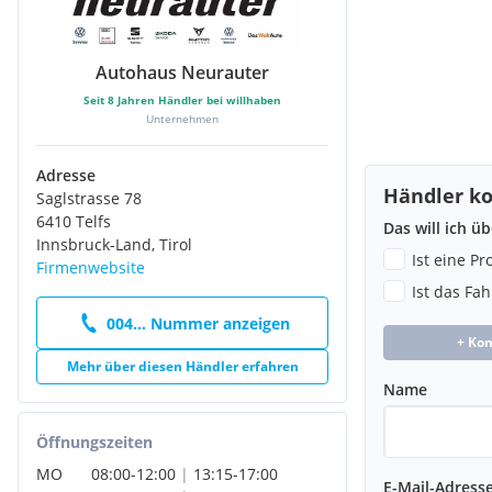
Autohaus Neurauter
Seit
8
Jahren Händler bei willhaben
Unternehmen
Adresse
Händler ko
Saglstrasse 78
6410 Telfs
Das will ich ü
Innsbruck-Land, Tirol
Ist eine P
Firmenwebsite
Ist das Fa
004... Nummer anzeigen
+ Ko
Mehr über diesen Händler erfahren
Name
Öffnungszeiten
MO
08:00
-
12:00
|
13:15
-
17:00
E-Mail-Adress