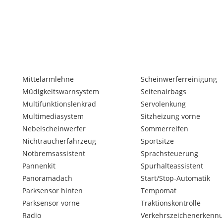
Mittelarmlehne
Scheinwerferreinigung
Müdigkeitswarnsystem
Seitenairbags
Multifunktionslenkrad
Servolenkung
Multimediasystem
Sitzheizung vorne
Nebelscheinwerfer
Sommerreifen
Nichtraucherfahrzeug
Sportsitze
Notbremsassistent
Sprachsteuerung
Pannenkit
Spurhalteassistent
Panoramadach
Start/Stop-Automatik
Parksensor hinten
Tempomat
Parksensor vorne
Traktionskontrolle
Radio
Verkehrszeichenerkenn