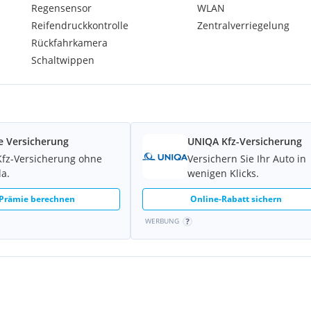
Regensensor
WLAN
Reifendruckkontrolle
Zentralverriegelung
Rückfahrkamera
Schaltwippen
e Versicherung
UNIQA Kfz-Versicherung
n
Kfz-Versicherung ohne
Versichern Sie Ihr Auto in
la.
wenigen Klicks.
 Prämie berechnen
Online-Rabatt sichern
WERBUNG
, Leaving-Home, Tunnel-