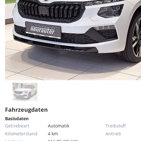
Fahrzeugdaten
Basisdaten
Getriebeart
Automatik
Treibstoff
Kilometerstand
4 km
Antrieb